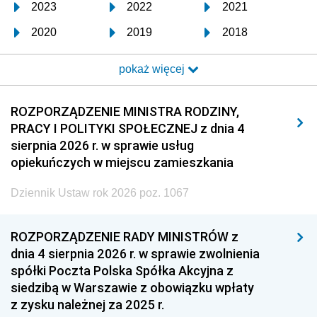
2023
2022
2021
2020
2019
2018
2017
2016
2015
pokaż więcej
2014
2013
2012
2011
2010
2009
ROZPORZĄDZENIE MINISTRA RODZINY,
PRACY I POLITYKI SPOŁECZNEJ z dnia 4
2008
2007
2006
sierpnia 2026 r. w sprawie usług
2005
2004
2003
opiekuńczych w miejscu zamieszkania
2002
2001
2000
Dziennik Ustaw rok 2026 poz. 1067
1999
1998
1997
ROZPORZĄDZENIE RADY MINISTRÓW z
1996
1995
1994
dnia 4 sierpnia 2026 r. w sprawie zwolnienia
1993
1992
1991
spółki Poczta Polska Spółka Akcyjna z
siedzibą w Warszawie z obowiązku wpłaty
1990
1989
1988
z zysku należnej za 2025 r.
1987
1986
1985