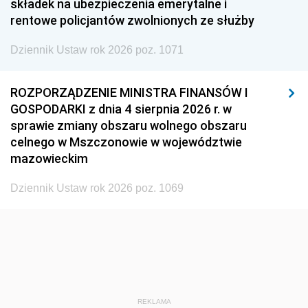
składek na ubezpieczenia emerytalne i
1948
1947
1946
rentowe policjantów zwolnionych ze służby
1945
1944
1939
Dziennik Ustaw rok 2026 poz. 1071
1938
1937
1936
1935
1934
1933
ROZPORZĄDZENIE MINISTRA FINANSÓW I
GOSPODARKI z dnia 4 sierpnia 2026 r. w
1932
1931
1930
sprawie zmiany obszaru wolnego obszaru
1929
1928
1927
celnego w Mszczonowie w województwie
mazowieckim
1926
1925
1924
1923
1922
1921
Dziennik Ustaw rok 2026 poz. 1069
1920
1919
1918
REKLAMA