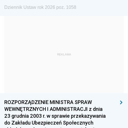
Dziennik Ustaw rok 2026 poz. 1058
1984
1983
1982
1981
1980
1979
1978
1977
1976
1975
1974
1973
1972
1971
1970
REKLAMA
1969
1968
1967
1966
1965
1964
1963
1962
1961
1960
1959
1958
1957
1956
1955
ROZPORZĄDZENIE MINISTRA SPRAW
WEWNĘTRZNYCH I ADMINISTRACJI z dnia
1954
1953
1952
23 grudnia 2003 r. w sprawie przekazywania
1951
1950
1949
do Zakładu Ubezpieczeń Społecznych