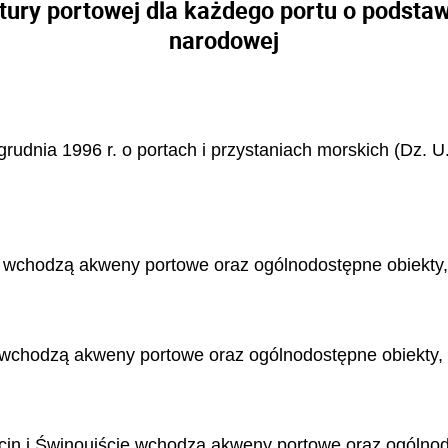
tury portowej dla każdego portu o podst
narodowej
grudnia 1996 r. o portach i przystaniach morskich (Dz. U.
k wchodzą akweny portowe oraz ogólnodostępne obiekty, u
a wchodzą akweny portowe oraz ogólnodostępne obiekty, u
cin i Świnoujście wchodzą akweny portowe oraz ogólnodo