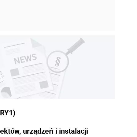
9
URY
1)
tów, urządzeń i instalacji