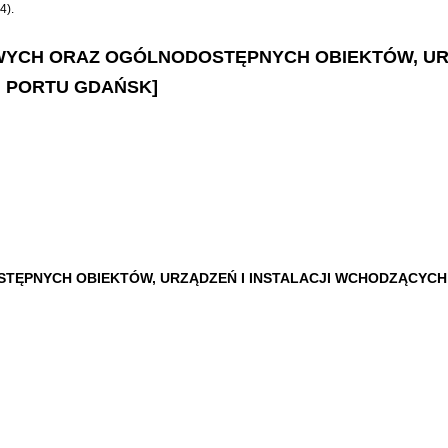
4).
OWYCH ORAZ OGÓLNODOSTĘPNYCH OBIEKTÓW, UR
 PORTU GDAŃSK]
PNYCH OBIEKTÓW, URZĄDZEŃ I INSTALACJI WCHODZĄCYCH