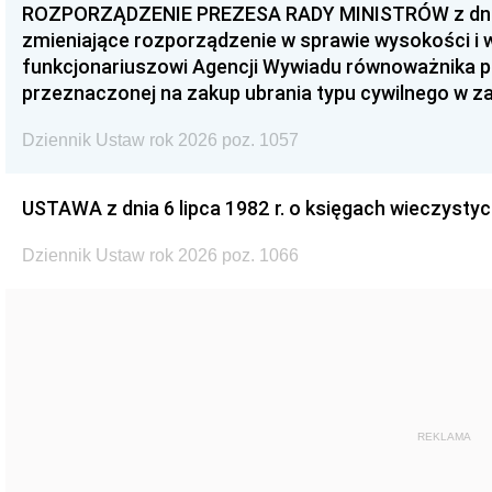
ROZPORZĄDZENIE PREZESA RADY MINISTRÓW z dnia 3
zmieniające rozporządzenie w sprawie wysokości i
funkcjonariuszowi Agencji Wywiadu równoważnika p
przeznaczonej na zakup ubrania typu cywilnego w 
Dziennik Ustaw rok 2026 poz. 1057
USTAWA z dnia 6 lipca 1982 r. o księgach wieczystyc
Dziennik Ustaw rok 2026 poz. 1066
REKLAMA