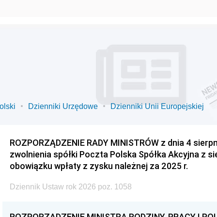
olski
Dzienniki Urzędowe
Dzienniki Unii Europejskiej
ROZPORZĄDZENIE RADY MINISTRÓW z dnia 4 sierpnia
zwolnienia spółki Poczta Polska Spółka Akcyjna z s
obowiązku wpłaty z zysku należnej za 2025 r.
Dziennik Ustaw rok 2026 poz. 1058
ROZPORZĄDZENIE MINISTRA RODZINY, PRACY I POL