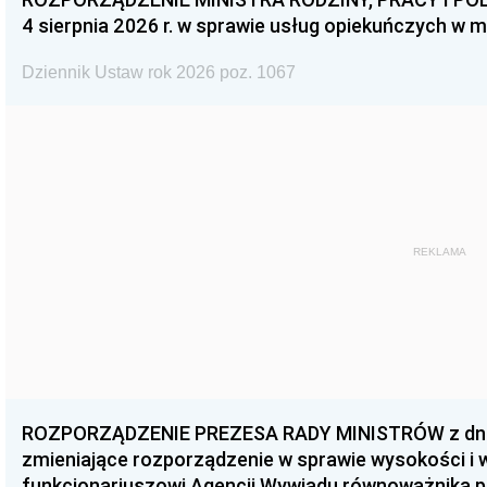
4 sierpnia 2026 r. w sprawie usług opiekuńczych w 
Dziennik Ustaw rok 2026 poz. 1067
REKLAMA
ROZPORZĄDZENIE PREZESA RADY MINISTRÓW z dnia 3
zmieniające rozporządzenie w sprawie wysokości i
funkcjonariuszowi Agencji Wywiadu równoważnika p