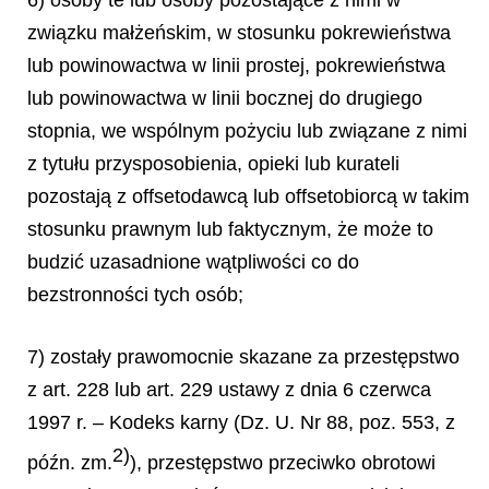
6) osoby te lub osoby pozostające z nimi w
związku małżeńskim, w stosunku pokrewieństwa
lub powinowactwa w linii prostej, pokrewieństwa
lub powinowactwa w linii bocznej do drugiego
stopnia, we wspólnym pożyciu lub związane z nimi
z tytułu przysposobienia, opieki lub kurateli
pozostają z offsetodawcą lub offsetobiorcą w takim
stosunku prawnym lub faktycznym, że może to
budzić uzasadnione wątpliwości co do
bezstronności tych osób;
7) zostały prawomocnie skazane za przestępstwo
z art. 228 lub art. 229 ustawy z dnia 6 czerwca
1997 r. – Kodeks karny (Dz. U. Nr 88, poz. 553, z
2)
późn. zm.
), przestępstwo przeciwko obrotowi