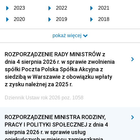
2023
2022
2021
2020
2019
2018
2017
2016
2015
pokaż więcej
2014
2013
2012
2011
2010
2009
ROZPORZĄDZENIE RADY MINISTRÓW z
dnia 4 sierpnia 2026 r. w sprawie zwolnienia
2008
2007
2006
spółki Poczta Polska Spółka Akcyjna z
2005
2004
2003
siedzibą w Warszawie z obowiązku wpłaty
z zysku należnej za 2025 r.
2002
2001
2000
Dziennik Ustaw rok 2026 poz. 1058
1999
1998
1997
1996
1995
1994
ROZPORZĄDZENIE MINISTRA RODZINY,
1993
1992
1991
PRACY I POLITYKI SPOŁECZNEJ z dnia 4
sierpnia 2026 r. w sprawie usług
1990
1989
1988
opiekuńczych w miejscu zamieszkania