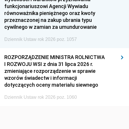
funkcjonariuszowi Agencji Wywiadu
1948
1947
1946
równoważnika pieniężnego oraz kwoty
1945
1944
1939
przeznaczonej na zakup ubrania typu
cywilnego w zamian za umundurowanie
1938
1937
1936
Dziennik Ustaw rok 2026 poz. 1057
1935
1934
1933
1932
1931
1930
ROZPORZĄDZENIE MINISTRA ROLNICTWA
1929
1928
1927
I ROZWOJU WSI z dnia 31 lipca 2026 r.
zmieniające rozporządzenie w sprawie
1926
1925
1924
wzorów świadectw i informacji
1923
1922
1921
dotyczących oceny materiału siewnego
1920
1919
1918
Dziennik Ustaw rok 2026 poz. 1060