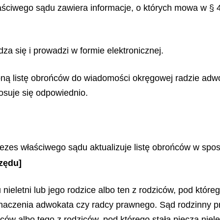
aściwego sądu zawiera informacje, o których mowa w § 
za się i prowadzi w formie elektronicznej.
oną listę obrońców do wiadomości okręgowej radzie adwo
tosuje się odpowiednio.
ezes właściwego sądu aktualizuje listę obrońców w spos
zędu]
letni lub jego rodzice albo ten z rodziców, pod którego 
aczenia adwokata czy radcy prawnego. Sąd rodzinny pr
ów albo tego z rodziców, pod którego stałą pieczą niele