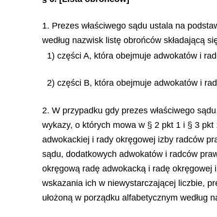
1. Prezes właściwego sądu ustala na podsta
według nazwisk listę obrońców składającą się
1) części A, która obejmuje adwokatów i rad
2) części B, która obejmuje adwokatów i rad
2. W przypadku gdy prezes właściwego sądu, 
wykazy, o których mowa w § 2 pkt 1 i § 3 pk
adwokackiej i rady okręgowej izby radców pr
sądu, dodatkowych adwokatów i radców prawny
okręgową radę adwokacką i radę okręgowej 
wskazania ich w niewystarczającej liczbie, 
ułożoną w porządku alfabetycznym według na