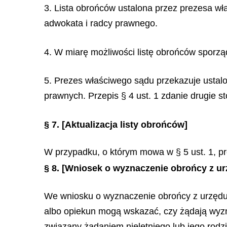
3. Lista obrońców ustalona przez prezesa wł
adwokata i radcy prawnego.
4. W miarę możliwości listę obrońców sporząd
5. Prezes właściwego sądu przekazuje ustal
prawnych. Przepis § 4 ust. 1 zdanie drugie s
§ 7.
[Aktualizacja listy obrońców]
W przypadku, o którym mowa w § 5 ust. 1, pr
§ 8.
[Wniosek o wyznaczenie obrońcy z ur
We wniosku o wyznaczenie obrońcy z urzędu nie
albo opiekun mogą wskazać, czy żądają wyzn
związany żądaniem nieletniego lub jego rodzic