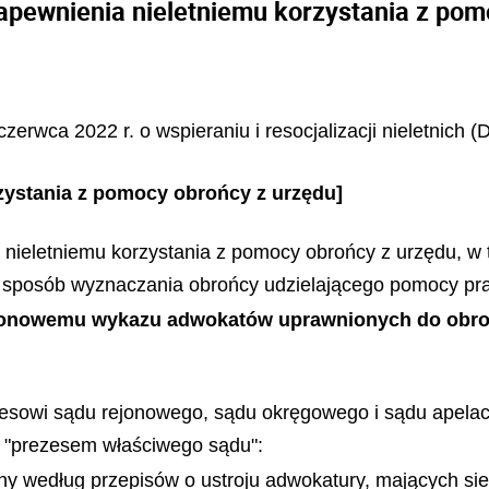
apewnienia nieletniemu korzystania z pom
zerwca 2022 r. o wspieraniu i resocjalizacji nieletnich (
zystania z pomocy obrońcy z urzędu]
nieletniemu korzystania z pomocy obrońcy z urzędu, w t
 sposób wyznaczania obrońcy udzielającego pomocy pra
ejonowemu wykazu adwokatów uprawnionych do obron
sowi sądu rejonowego, sądu okręgowego i sądu apelacy
ej "prezesem właściwego sądu":
y według przepisów o ustroju adwokatury, mających si