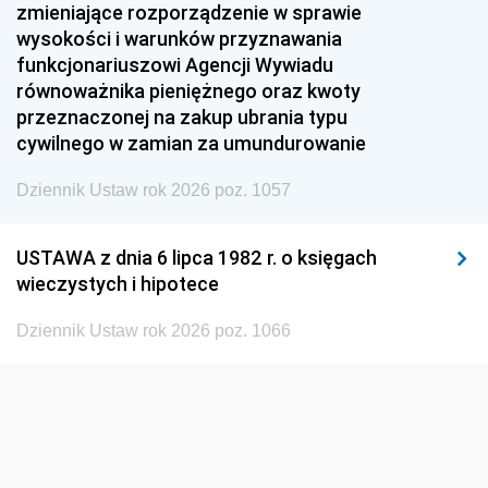
zmieniające rozporządzenie w sprawie
1951
1950
1949
wysokości i warunków przyznawania
funkcjonariuszowi Agencji Wywiadu
1948
1947
1946
równoważnika pieniężnego oraz kwoty
1945
1944
1939
przeznaczonej na zakup ubrania typu
cywilnego w zamian za umundurowanie
1938
1937
1936
Dziennik Ustaw rok 2026 poz. 1057
1935
1934
1933
1932
1931
1930
USTAWA z dnia 6 lipca 1982 r. o księgach
1929
1928
1927
wieczystych i hipotece
1926
1925
1924
Dziennik Ustaw rok 2026 poz. 1066
1923
1922
1921
1920
1919
1918