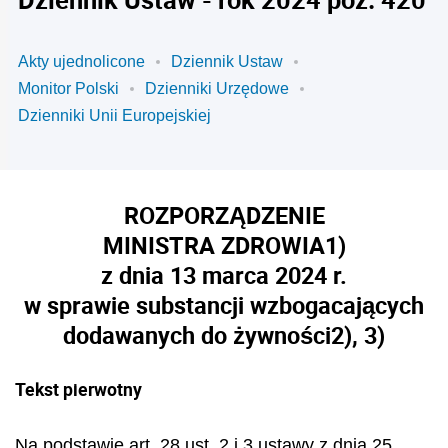
Akty ujednolicone
Dziennik Ustaw
Monitor Polski
Dzienniki Urzędowe
Dzienniki Unii Europejskiej
ROZPORZĄDZENIE
MINISTRA ZDROWIA
1)
z dnia 13 marca 2024 r.
w sprawie substancji wzbogacających
dodawanych do żywności
2), 3)
Tekst pierwotny
Na podstawie art. 28 ust. 2 i 3 ustawy z dnia 25