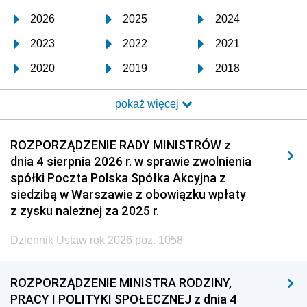
2026
2025
2024
2023
2022
2021
2020
2019
2018
2017
2016
2015
pokaż więcej
2014
2013
2012
2011
2010
2009
ROZPORZĄDZENIE RADY MINISTRÓW z
dnia 4 sierpnia 2026 r. w sprawie zwolnienia
2008
2007
2006
spółki Poczta Polska Spółka Akcyjna z
2005
2004
2003
siedzibą w Warszawie z obowiązku wpłaty
z zysku należnej za 2025 r.
2002
2001
2000
Dziennik Ustaw rok 2026 poz. 1058
1999
1998
1997
1996
1995
1994
ROZPORZĄDZENIE MINISTRA RODZINY,
1993
1992
1991
PRACY I POLITYKI SPOŁECZNEJ z dnia 4