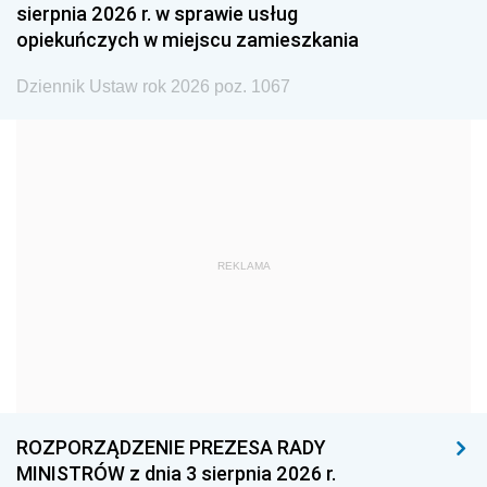
sierpnia 2026 r. w sprawie usług
1990
1989
1988
opiekuńczych w miejscu zamieszkania
1987
1986
1985
Dziennik Ustaw rok 2026 poz. 1067
1984
1983
1982
1981
1980
1979
1978
1977
1976
1975
1974
1973
1972
1971
1970
REKLAMA
1969
1968
1967
1966
1965
1964
1963
1962
1961
1960
1959
1958
1957
1956
1955
ROZPORZĄDZENIE PREZESA RADY
MINISTRÓW z dnia 3 sierpnia 2026 r.
1954
1953
1952