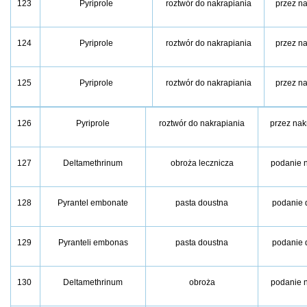
123
Pyriprole
roztwór do nakrapiania
przez n
124
Pyriprole
roztwór do nakrapiania
przez n
125
Pyriprole
roztwór do nakrapiania
przez n
126
Pyriprole
roztwór do nakrapiania
przez nak
127
Deltamethrinum
obroża lecznicza
podanie 
128
Pyrantel embonate
pasta doustna
podanie 
129
Pyranteli embonas
pasta doustna
podanie 
130
Deltamethrinum
obroża
podanie 