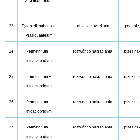
S-Methoprenum
23
Pyranteli embonas +
tabletka powlekana
podanie
Praziquantelum
24
Permetrinum +
roztwór do nakrapiania
przez na
Imidaclopridum
25
Permetrinum +
roztwór do nakrapiania
przez na
Imidaclopridum
26
Permetrinum +
roztwór do nakrapiania
przez na
Imidaclopridum
27
Permetrinum +
roztwór do nakrapiania
przez na
Imidaclopridum