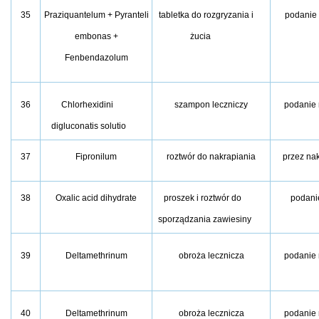
35
Praziquantelum + Pyranteli
tabletka do rozgryzania i
podanie
embonas +
żucia
Fenbendazolum
36
Chlorhexidini
szampon leczniczy
podanie 
digluconatis solutio
37
Fipronilum
roztwór do nakrapiania
przez na
38
Oxalic acid dihydrate
proszek i roztwór do
podani
sporządzania zawiesiny
39
Deltamethrinum
obroża lecznicza
podanie 
40
Deltamethrinum
obroża lecznicza
podanie 