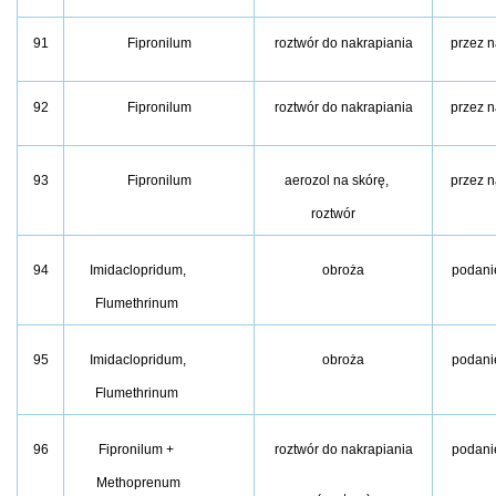
91
Fipronilum
roztwór do nakrapiania
przez n
92
Fipronilum
roztwór do nakrapiania
przez n
93
Fipronilum
aerozol na skórę,
przez n
roztwór
94
Imidaclopridum,
obroża
podani
Flumethrinum
95
Imidaclopridum,
obroża
podani
Flumethrinum
96
Fipronilum +
roztwór do nakrapiania
podani
Methoprenum