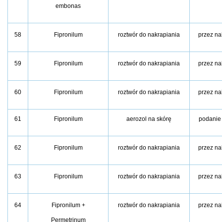
embonas
58
Fipronilum
roztwór do nakrapiania
przez na
59
Fipronilum
roztwór do nakrapiania
przez na
60
Fipronilum
roztwór do nakrapiania
przez na
61
Fipronilum
aerozol na skórę
podanie
62
Fipronilum
roztwór do nakrapiania
przez na
63
Fipronilum
roztwór do nakrapiania
przez na
64
Fipronilum +
roztwór do nakrapiania
przez na
Permetrinum