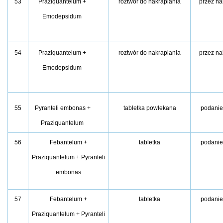
53
Praziquantelum +
roztwór do nakrapiania
przez na
Emodepsidum
54
Praziquantelum +
roztwór do nakrapiania
przez na
Emodepsidum
55
Pyranteli embonas +
tabletka powlekana
podanie
Praziquantelum
56
Febantelum +
tabletka
podanie
Praziquantelum + Pyranteli
embonas
57
Febantelum +
tabletka
podanie
Praziquantelum + Pyranteli