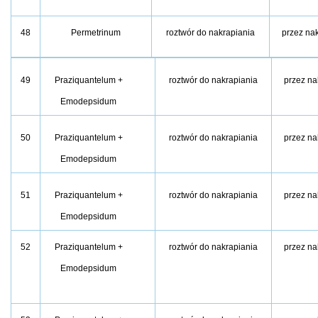
48
Permetrinum
roztwór do nakrapiania
przez na
49
Praziquantelum +
roztwór do nakrapiania
przez na
Emodepsidum
50
Praziquantelum +
roztwór do nakrapiania
przez na
Emodepsidum
51
Praziquantelum +
roztwór do nakrapiania
przez na
Emodepsidum
52
Praziquantelum +
roztwór do nakrapiania
przez na
Emodepsidum