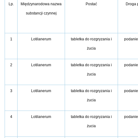
Lp.
Międzynarodowa nazwa
Postać
Droga 
substancji czynnej
1
Lotilanerum
tabletka do rozgryzania i
podanie
żucia
2
Lotilanerum
tabletka do rozgryzania i
podanie
żucia
3
Lotilanerum
tabletka do rozgryzania i
podanie
żucia
4
Lotilanerum
tabletka do rozgryzania i
podanie
żucia