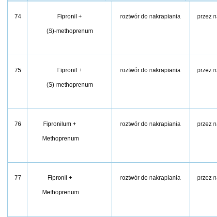
74
Fipronil +
roztwór do nakrapiania
przez n
(S)-methoprenum
75
Fipronil +
roztwór do nakrapiania
przez n
(S)-methoprenum
76
Fipronilum +
roztwór do nakrapiania
przez n
Methoprenum
77
Fipronil +
roztwór do nakrapiania
przez n
Methoprenum