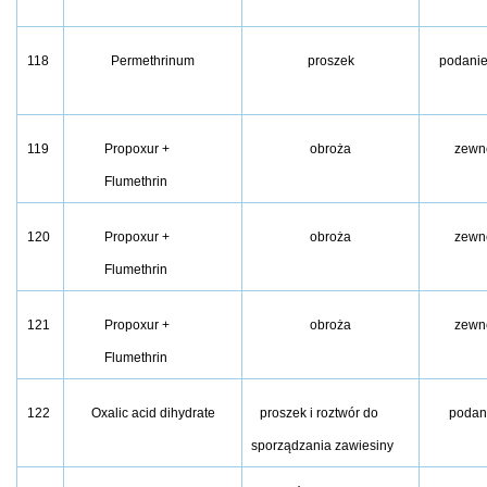
118
Permethrinum
proszek
podanie
119
Propoxur +
obroża
zewnę
Flumethrin
120
Propoxur +
obroża
zewnę
Flumethrin
121
Propoxur +
obroża
zewnę
Flumethrin
122
Oxalic acid dihydrate
proszek i roztwór do
podan
sporządzania zawiesiny