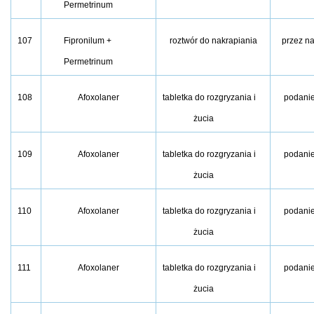
Permetrinum
107
Fipronilum +
roztwór do nakrapiania
przez n
Permetrinum
108
Afoxolaner
tabletka do rozgryzania i
podanie
żucia
109
Afoxolaner
tabletka do rozgryzania i
podanie
żucia
110
Afoxolaner
tabletka do rozgryzania i
podanie
żucia
111
Afoxolaner
tabletka do rozgryzania i
podanie
żucia