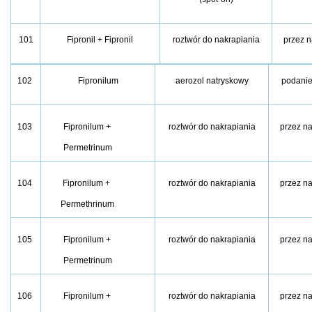
101
Fipronil + Fipronil
roztwór do nakrapiania
przez n
102
Fipronilum
aerozol natryskowy
podanie
103
Fipronilum +
roztwór do nakrapiania
przez n
Permetrinum
104
Fipronilum +
roztwór do nakrapiania
przez n
Permethrinum
105
Fipronilum +
roztwór do nakrapiania
przez n
Permetrinum
106
Fipronilum +
roztwór do nakrapiania
przez n