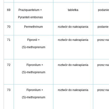
69
Praziquantelum +
tabletka
podanie
Pyranteli embonas
70
Permethrinum
roztwór do nakrapiania
podanie
71
Fipronil +
roztwór do nakrapiania
przez na
(S)-methoprenum
72
Fipronilum +
roztwór do nakrapiania
przez na
(S)-methoprenum
73
Fipronilum +
roztwór do nakrapiania
przez na
(S)-methoprenum