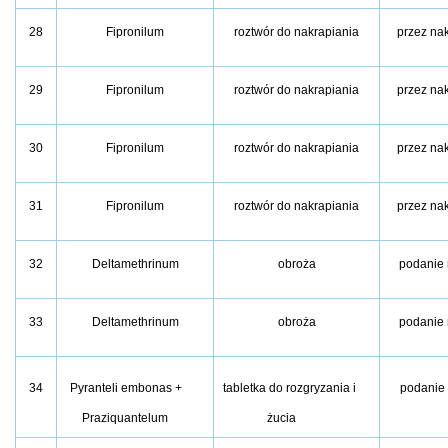
28
Fipronilum
roztwór do nakrapiania
przez na
29
Fipronilum
roztwór do nakrapiania
przez na
30
Fipronilum
roztwór do nakrapiania
przez na
31
Fipronilum
roztwór do nakrapiania
przez na
32
Deltamethrinum
obroża
podanie 
33
Deltamethrinum
obroża
podanie 
34
Pyranteli embonas +
tabletka do rozgryzania i
podanie
Praziquantelum
żucia