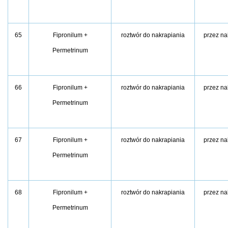
65
Fipronilum +
roztwór do nakrapiania
przez na
Permetrinum
66
Fipronilum +
roztwór do nakrapiania
przez na
Permetrinum
67
Fipronilum +
roztwór do nakrapiania
przez na
Permetrinum
68
Fipronilum +
roztwór do nakrapiania
przez na
Permetrinum