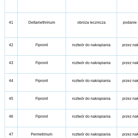
41
Deltamethrinum
obroża lecznicza
podanie 
42
Fipronil
roztwór do nakrapiania
przez na
43
Fipronil
roztwór do nakrapiania
przez na
44
Fipronil
roztwór do nakrapiania
przez na
45
Fipronil
roztwór do nakrapiania
przez na
46
Fipronil
roztwór do nakrapiania
przez na
47
Permetrinum
roztwór do nakrapiania
przez na