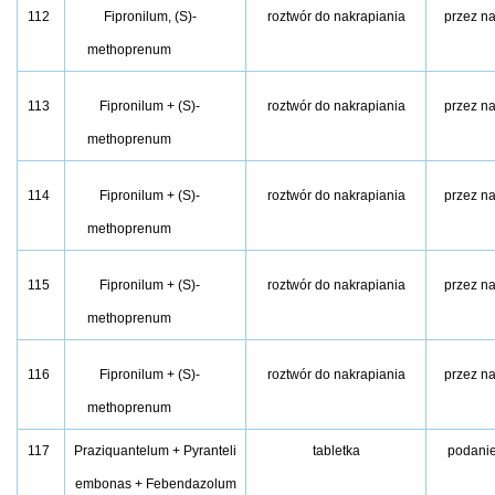
112
Fipronilum, (S)-
roztwór do nakrapiania
przez n
methoprenum
113
Fipronilum + (S)-
roztwór do nakrapiania
przez n
methoprenum
114
Fipronilum + (S)-
roztwór do nakrapiania
przez n
methoprenum
115
Fipronilum + (S)-
roztwór do nakrapiania
przez n
methoprenum
116
Fipronilum + (S)-
roztwór do nakrapiania
przez n
methoprenum
117
Praziquantelum + Pyranteli
tabletka
podanie
embonas + Febendazolum