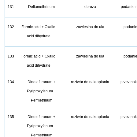
131
Deltamethrinum
obroża
podanie 
132
Formic acid + Oxalic
zawiesina do ula
podanie
acid dihydrate
133
Formic acid + Oxalic
zawiesina do ula
podanie
acid dihydrate
134
Dinotefuranum +
roztwór do nakrapiania
przez nak
Pyriproxyfenum +
Permetrinum
135
Dinotefuranum +
roztwór do nakrapiania
przez nak
Pyriproxyfenum +
Permetrinum