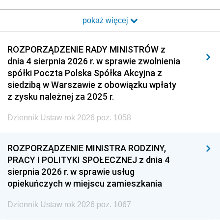
2017
2016
2015
pokaż więcej
2014
2013
2012
2011
2010
2009
ROZPORZĄDZENIE RADY MINISTRÓW z
dnia 4 sierpnia 2026 r. w sprawie zwolnienia
2008
2007
2006
spółki Poczta Polska Spółka Akcyjna z
2005
2004
2003
siedzibą w Warszawie z obowiązku wpłaty
z zysku należnej za 2025 r.
2002
2001
2000
Dziennik Ustaw rok 2026 poz. 1058
1999
1998
1997
1996
1995
1994
ROZPORZĄDZENIE MINISTRA RODZINY,
1993
1992
1991
PRACY I POLITYKI SPOŁECZNEJ z dnia 4
sierpnia 2026 r. w sprawie usług
1990
1989
1988
opiekuńczych w miejscu zamieszkania
1987
1986
1985
Dziennik Ustaw rok 2026 poz. 1067
1984
1983
1982