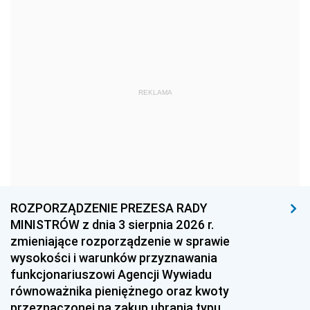
1981
1980
1979
1978
1977
1976
1975
1974
1973
1972
1971
1970
REKLAMA
1969
1968
1967
1966
1965
1964
1963
1962
1961
1960
1959
1958
1957
1956
1955
ROZPORZĄDZENIE PREZESA RADY
MINISTRÓW z dnia 3 sierpnia 2026 r.
1954
1953
1952
zmieniające rozporządzenie w sprawie
1951
1950
1949
wysokości i warunków przyznawania
funkcjonariuszowi Agencji Wywiadu
1948
1947
1946
równoważnika pieniężnego oraz kwoty
1945
1944
1939
przeznaczonej na zakup ubrania typu