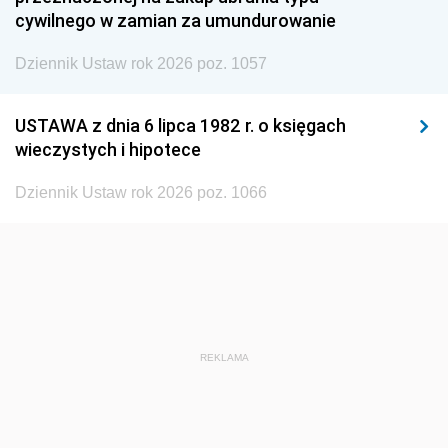
cywilnego w zamian za umundurowanie
1938
1937
1936
Dziennik Ustaw rok 2026 poz. 1057
1935
1934
1933
1932
1931
1930
USTAWA z dnia 6 lipca 1982 r. o księgach
1929
1928
1927
wieczystych i hipotece
1926
1925
1924
Dziennik Ustaw rok 2026 poz. 1066
1923
1922
1921
1920
1919
1918
REKLAMA