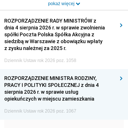
pokaż więcej
2014
2013
2012
2011
2010
2009
ROZPORZĄDZENIE RADY MINISTRÓW z
dnia 4 sierpnia 2026 r. w sprawie zwolnienia
2008
2007
2006
spółki Poczta Polska Spółka Akcyjna z
2005
2004
2003
siedzibą w Warszawie z obowiązku wpłaty
z zysku należnej za 2025 r.
2002
2001
2000
Dziennik Ustaw rok 2026 poz. 1058
1999
1998
1997
1996
1995
1994
ROZPORZĄDZENIE MINISTRA RODZINY,
1993
1992
1991
PRACY I POLITYKI SPOŁECZNEJ z dnia 4
sierpnia 2026 r. w sprawie usług
1990
1989
1988
opiekuńczych w miejscu zamieszkania
1987
1986
1985
Dziennik Ustaw rok 2026 poz. 1067
1984
1983
1982
1981
1980
1979