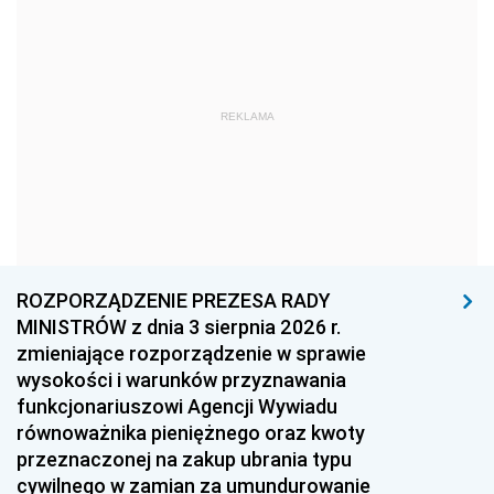
1978
1977
1976
1975
1974
1973
1972
1971
1970
REKLAMA
1969
1968
1967
1966
1965
1964
1963
1962
1961
1960
1959
1958
1957
1956
1955
ROZPORZĄDZENIE PREZESA RADY
MINISTRÓW z dnia 3 sierpnia 2026 r.
1954
1953
1952
zmieniające rozporządzenie w sprawie
1951
1950
1949
wysokości i warunków przyznawania
funkcjonariuszowi Agencji Wywiadu
1948
1947
1946
równoważnika pieniężnego oraz kwoty
1945
1944
1939
przeznaczonej na zakup ubrania typu
cywilnego w zamian za umundurowanie