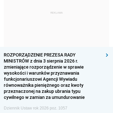
1972
1971
1970
REKLAMA
1969
1968
1967
1966
1965
1964
1963
1962
1961
1960
1959
1958
1957
1956
1955
ROZPORZĄDZENIE PREZESA RADY
MINISTRÓW z dnia 3 sierpnia 2026 r.
1954
1953
1952
zmieniające rozporządzenie w sprawie
1951
1950
1949
wysokości i warunków przyznawania
funkcjonariuszowi Agencji Wywiadu
1948
1947
1946
równoważnika pieniężnego oraz kwoty
1945
1944
1939
przeznaczonej na zakup ubrania typu
cywilnego w zamian za umundurowanie
1938
1937
1936
Dziennik Ustaw rok 2026 poz. 1057
1935
1934
1933