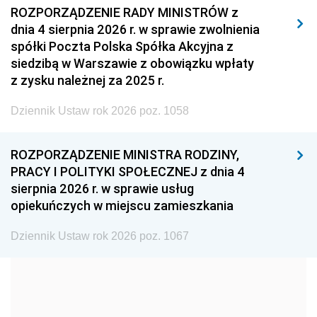
2011
2010
2009
ROZPORZĄDZENIE RADY MINISTRÓW z
dnia 4 sierpnia 2026 r. w sprawie zwolnienia
2008
2007
2006
spółki Poczta Polska Spółka Akcyjna z
2005
2004
2003
siedzibą w Warszawie z obowiązku wpłaty
z zysku należnej za 2025 r.
2002
2001
2000
Dziennik Ustaw rok 2026 poz. 1058
1999
1998
1997
1996
1995
1994
ROZPORZĄDZENIE MINISTRA RODZINY,
1993
1992
1991
PRACY I POLITYKI SPOŁECZNEJ z dnia 4
sierpnia 2026 r. w sprawie usług
1990
1989
1988
opiekuńczych w miejscu zamieszkania
1987
1986
1985
Dziennik Ustaw rok 2026 poz. 1067
1984
1983
1982
1981
1980
1979
1978
1977
1976
1975
1974
1973