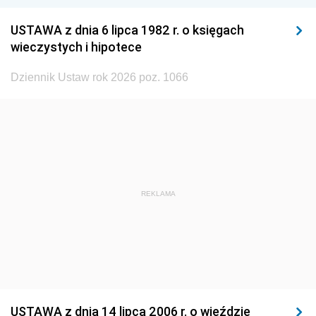
1932
1931
1930
USTAWA z dnia 6 lipca 1982 r. o księgach
1929
1928
1927
wieczystych i hipotece
1926
1925
1924
Dziennik Ustaw rok 2026 poz. 1066
1923
1922
1921
1920
1919
1918
REKLAMA
USTAWA z dnia 14 lipca 2006 r. o wjeździe