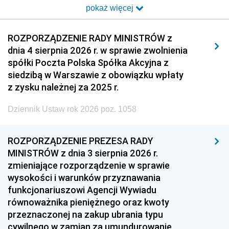
pokaż więcej
2014
2013
2012
2011
2010
2009
ROZPORZĄDZENIE RADY MINISTRÓW z
dnia 4 sierpnia 2026 r. w sprawie zwolnienia
2008
2007
2006
spółki Poczta Polska Spółka Akcyjna z
2005
2004
2003
siedzibą w Warszawie z obowiązku wpłaty
z zysku należnej za 2025 r.
2002
2001
2000
Dziennik Ustaw rok 2026 poz. 1058
1999
1998
1997
1996
1995
1994
ROZPORZĄDZENIE PREZESA RADY
1993
1992
1991
MINISTRÓW z dnia 3 sierpnia 2026 r.
zmieniające rozporządzenie w sprawie
1990
1989
1988
wysokości i warunków przyznawania
1987
1986
1985
funkcjonariuszowi Agencji Wywiadu
równoważnika pieniężnego oraz kwoty
1984
1983
1982
przeznaczonej na zakup ubrania typu
1981
1980
1979
cywilnego w zamian za umundurowanie