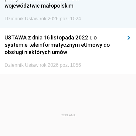
1938
1937
1936
województwie małopolskim
1935
1934
1933
Dziennik Ustaw rok 2026 poz. 1024
1932
1931
1930
1929
1928
1927
USTAWA z dnia 16 listopada 2022 r. o
systemie teleinformatycznym eUmowy do
1926
1925
1924
obsługi niektórych umów
1923
1922
1921
Dziennik Ustaw rok 2026 poz. 1056
1920
1919
1918
REKLAMA