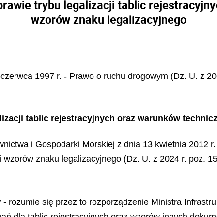
awie trybu legalizacji tablic rejestracyj
wzorów znaku legalizacyjnego
 czerwca 1997 r. - Prawo o ruchu drogowym (Dz. U. z 202
izacji tablic rejestracyjnych oraz warunków technic
ctwa i Gospodarki Morskiej z dnia 13 kwietnia 2012 r. w
i wzorów znaku legalizacyjnego (Dz. U. z 2024 r. poz. 
 - rozumie się przez to rozporządzenie Ministra Infrastru
gań dla tablic rejestracyjnych oraz wzorów innych doku