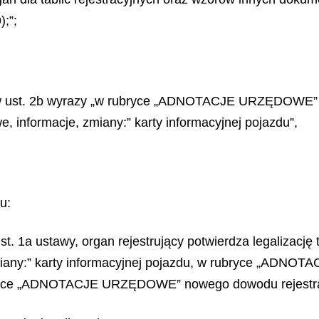
);”;
 i w ust. 2b wyrazy „w rubryce „ADNOTACJE URZĘDOWE” k
, informacje, zmiany:” karty informacyjnej pojazdu”,
u:
. 1a ustawy, organ rejestrujący potwierdza legalizację ta
miany:” karty informacyjnej pojazdu, w rubryce „ADNO
rubryce „ADNOTACJE URZĘDOWE” nowego dowodu rejestr