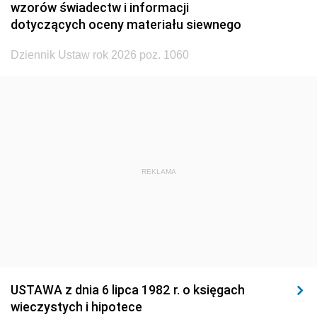
wzorów świadectw i informacji
1923
1922
1921
dotyczących oceny materiału siewnego
1920
1919
1918
Dziennik Ustaw rok 2026 poz. 1060
REKLAMA
USTAWA z dnia 6 lipca 1982 r. o księgach
wieczystych i hipotece