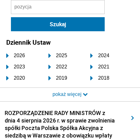
Dziennik Ustaw
2026
2025
2024
2023
2022
2021
2020
2019
2018
2017
2016
2015
pokaż więcej
2014
2013
2012
2011
2010
2009
ROZPORZĄDZENIE RADY MINISTRÓW z
dnia 4 sierpnia 2026 r. w sprawie zwolnienia
2008
2007
2006
spółki Poczta Polska Spółka Akcyjna z
2005
2004
2003
siedzibą w Warszawie z obowiązku wpłaty