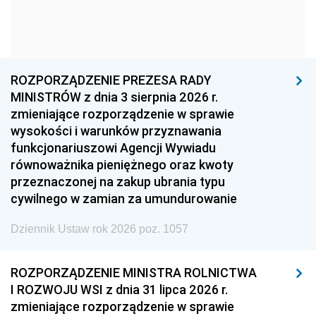
1966
1965
1964
1963
1962
1961
1960
1959
1958
1957
1956
1955
ROZPORZĄDZENIE PREZESA RADY
MINISTRÓW z dnia 3 sierpnia 2026 r.
1954
1953
1952
zmieniające rozporządzenie w sprawie
1951
1950
1949
wysokości i warunków przyznawania
funkcjonariuszowi Agencji Wywiadu
1948
1947
1946
równoważnika pieniężnego oraz kwoty
1945
1944
1939
przeznaczonej na zakup ubrania typu
cywilnego w zamian za umundurowanie
1938
1937
1936
Dziennik Ustaw rok 2026 poz. 1057
1935
1934
1933
1932
1931
1930
ROZPORZĄDZENIE MINISTRA ROLNICTWA
1929
1928
1927
I ROZWOJU WSI z dnia 31 lipca 2026 r.
zmieniające rozporządzenie w sprawie
1926
1925
1924