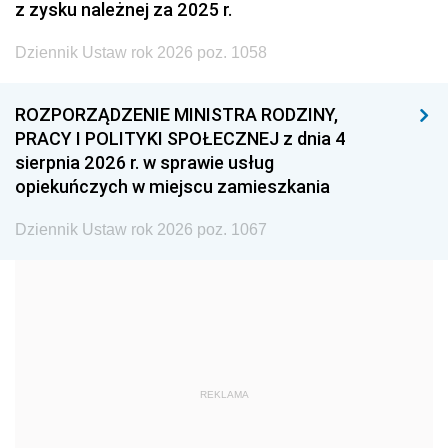
z zysku należnej za 2025 r.
2002
2001
2000
Dziennik Ustaw rok 2026 poz. 1058
1999
1998
1997
1996
1995
1994
ROZPORZĄDZENIE MINISTRA RODZINY,
1993
1992
1991
PRACY I POLITYKI SPOŁECZNEJ z dnia 4
sierpnia 2026 r. w sprawie usług
1990
1989
1988
opiekuńczych w miejscu zamieszkania
1987
1986
1985
Dziennik Ustaw rok 2026 poz. 1067
1984
1983
1982
1981
1980
1979
1978
1977
1976
1975
1974
1973
1972
1971
1970
REKLAMA
1969
1968
1967