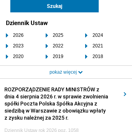
Dziennik Ustaw
2026
2025
2024
2023
2022
2021
2020
2019
2018
2017
2016
2015
pokaż więcej
2014
2013
2012
2011
2010
2009
ROZPORZĄDZENIE RADY MINISTRÓW z
dnia 4 sierpnia 2026 r. w sprawie zwolnienia
2008
2007
2006
spółki Poczta Polska Spółka Akcyjna z
2005
2004
2003
siedzibą w Warszawie z obowiązku wpłaty
z zysku należnej za 2025 r.
2002
2001
2000
Dziennik Ustaw rok 2026 poz. 1058
1999
1998
1997