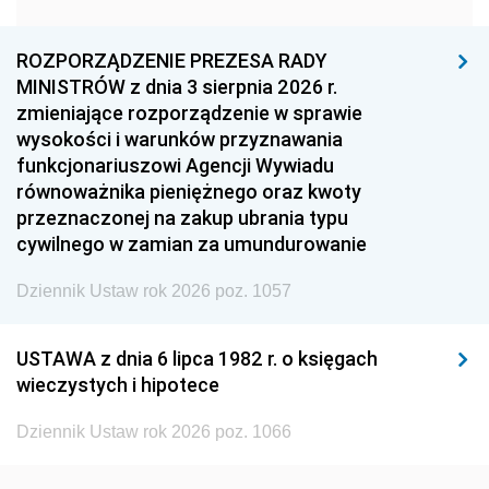
1960
1959
1958
1957
1956
1955
ROZPORZĄDZENIE PREZESA RADY
MINISTRÓW z dnia 3 sierpnia 2026 r.
1954
1953
1952
zmieniające rozporządzenie w sprawie
1951
1950
1949
wysokości i warunków przyznawania
funkcjonariuszowi Agencji Wywiadu
1948
1947
1946
równoważnika pieniężnego oraz kwoty
1945
1944
1939
przeznaczonej na zakup ubrania typu
cywilnego w zamian za umundurowanie
1938
1937
1936
Dziennik Ustaw rok 2026 poz. 1057
1935
1934
1933
1932
1931
1930
USTAWA z dnia 6 lipca 1982 r. o księgach
1929
1928
1927
wieczystych i hipotece
1926
1925
1924
Dziennik Ustaw rok 2026 poz. 1066
1923
1922
1921
1920
1919
1918