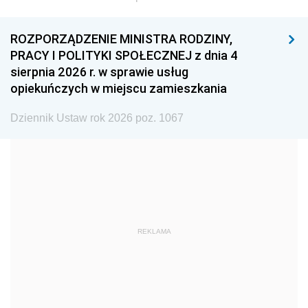
1996
1995
1994
ROZPORZĄDZENIE MINISTRA RODZINY,
1993
1992
1991
PRACY I POLITYKI SPOŁECZNEJ z dnia 4
sierpnia 2026 r. w sprawie usług
1990
1989
1988
opiekuńczych w miejscu zamieszkania
1987
1986
1985
Dziennik Ustaw rok 2026 poz. 1067
1984
1983
1982
1981
1980
1979
1978
1977
1976
1975
1974
1973
1972
1971
1970
REKLAMA
1969
1968
1967
1966
1965
1964
1963
1962
1961