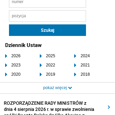
Dziennik Ustaw
2026
2025
2024
2023
2022
2021
2020
2019
2018
2017
2016
2015
pokaż więcej
2014
2013
2012
2011
2010
2009
ROZPORZĄDZENIE RADY MINISTRÓW z
dnia 4 sierpnia 2026 r. w sprawie zwolnienia
2008
2007
2006