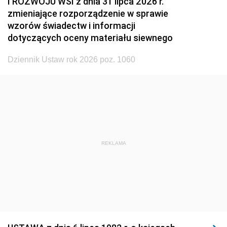
I ROZWOJU WSI z dnia 31 lipca 2026 r.
zmieniające rozporządzenie w sprawie
1926
1925
1924
wzorów świadectw i informacji
1923
1922
1921
dotyczących oceny materiału siewnego
1920
1919
1918
Dziennik Ustaw rok 2026 poz. 1060
REKLAMA