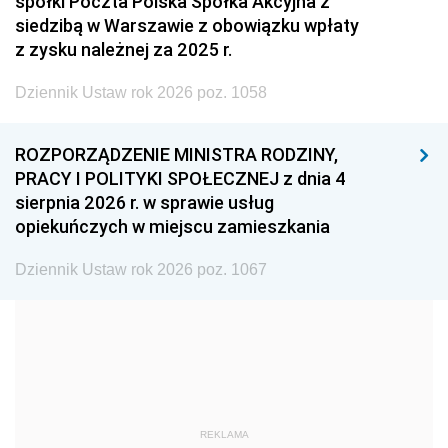
spółki Poczta Polska Spółka Akcyjna z
2005
2004
2003
siedzibą w Warszawie z obowiązku wpłaty
z zysku należnej za 2025 r.
2002
2001
2000
Dziennik Ustaw rok 2026 poz. 1058
1999
1998
1997
1996
1995
1994
ROZPORZĄDZENIE MINISTRA RODZINY,
1993
1992
1991
PRACY I POLITYKI SPOŁECZNEJ z dnia 4
sierpnia 2026 r. w sprawie usług
1990
1989
1988
opiekuńczych w miejscu zamieszkania
1987
1986
1985
Dziennik Ustaw rok 2026 poz. 1067
1984
1983
1982
1981
1980
1979
1978
1977
1976
1975
1974
1973
1972
1971
1970
REKLAMA