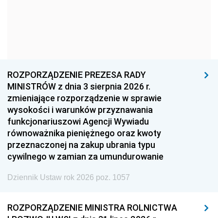
1969
1968
1967
1966
1965
1964
1963
1962
1961
1960
1959
1958
1957
1956
1955
ROZPORZĄDZENIE PREZESA RADY
MINISTRÓW z dnia 3 sierpnia 2026 r.
1954
1953
1952
zmieniające rozporządzenie w sprawie
1951
1950
1949
wysokości i warunków przyznawania
funkcjonariuszowi Agencji Wywiadu
1948
1947
1946
równoważnika pieniężnego oraz kwoty
1945
1944
1939
przeznaczonej na zakup ubrania typu
cywilnego w zamian za umundurowanie
1938
1937
1936
Dziennik Ustaw rok 2026 poz. 1057
1935
1934
1933
1932
1931
1930
ROZPORZĄDZENIE MINISTRA ROLNICTWA
1929
1928
1927