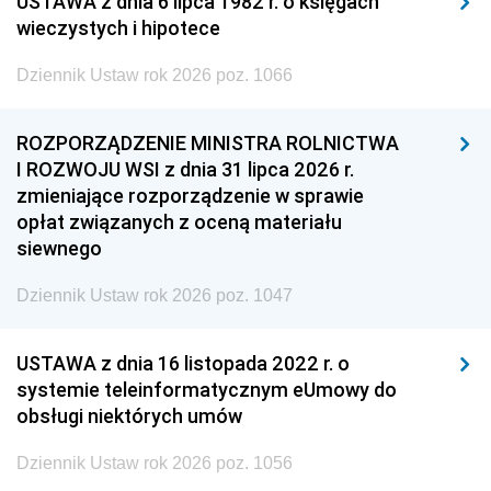
USTAWA z dnia 6 lipca 1982 r. o księgach
wieczystych i hipotece
Dziennik Ustaw rok 2026 poz. 1066
ROZPORZĄDZENIE MINISTRA ROLNICTWA
I ROZWOJU WSI z dnia 31 lipca 2026 r.
zmieniające rozporządzenie w sprawie
opłat związanych z oceną materiału
siewnego
Dziennik Ustaw rok 2026 poz. 1047
USTAWA z dnia 16 listopada 2022 r. o
systemie teleinformatycznym eUmowy do
obsługi niektórych umów
Dziennik Ustaw rok 2026 poz. 1056