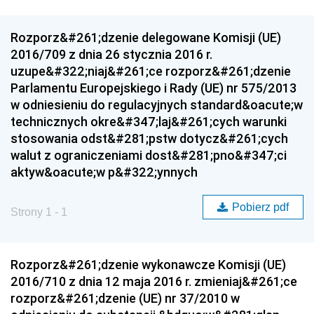
Rozporz&#261;dzenie delegowane Komisji (UE)
2016/709 z dnia 26 stycznia 2016 r.
uzupe&#322;niaj&#261;ce rozporz&#261;dzenie
Parlamentu Europejskiego i Rady (UE) nr 575/2013
w odniesieniu do regulacyjnych standard&oacute;w
technicznych okre&#347;laj&#261;cych warunki
stosowania odst&#281;pstw dotycz&#261;cych
walut z ograniczeniami dost&#281;pno&#347;ci
aktyw&oacute;w p&#322;ynnych
Pobierz pdf
Strony 1 - 1
Rozporz&#261;dzenie wykonawcze Komisji (UE)
2016/710 z dnia 12 maja 2016 r. zmieniaj&#261;ce
rozporz&#261;dzenie (UE) nr 37/2010 w