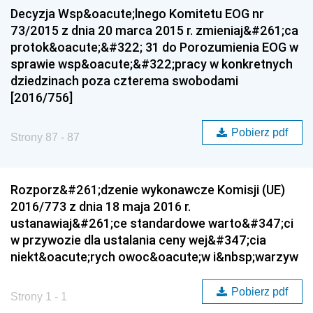
Decyzja Wsp&oacute;lnego Komitetu EOG nr
73/2015 z dnia 20 marca 2015 r. zmieniaj&#261;ca
protok&oacute;&#322; 31 do Porozumienia EOG w
sprawie wsp&oacute;&#322;pracy w konkretnych
dziedzinach poza czterema swobodami
[2016/756]
Pobierz pdf
Strony 87 - 87
Rozporz&#261;dzenie wykonawcze Komisji (UE)
2016/773 z dnia 18 maja 2016 r.
ustanawiaj&#261;ce standardowe warto&#347;ci
w przywozie dla ustalania ceny wej&#347;cia
niekt&oacute;rych owoc&oacute;w i&nbsp;warzyw
Pobierz pdf
Strony 1 - 1