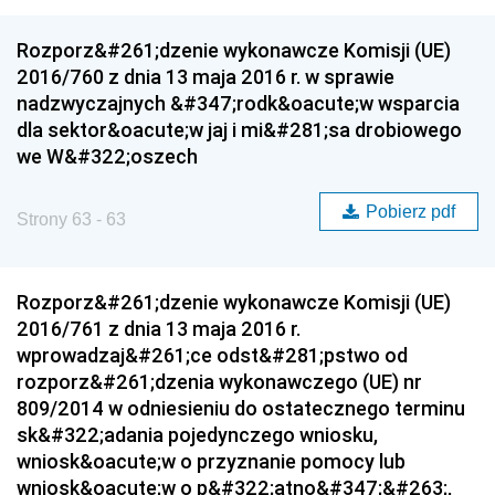
Rozporz&#261;dzenie wykonawcze Komisji (UE)
2016/760 z dnia 13 maja 2016 r. w sprawie
nadzwyczajnych &#347;rodk&oacute;w wsparcia
dla sektor&oacute;w jaj i mi&#281;sa drobiowego
we W&#322;oszech
Pobierz pdf
Strony 63 - 63
Rozporz&#261;dzenie wykonawcze Komisji (UE)
2016/761 z dnia 13 maja 2016 r.
wprowadzaj&#261;ce odst&#281;pstwo od
rozporz&#261;dzenia wykonawczego (UE) nr
809/2014 w odniesieniu do ostatecznego terminu
sk&#322;adania pojedynczego wniosku,
wniosk&oacute;w o przyznanie pomocy lub
wniosk&oacute;w o p&#322;atno&#347;&#263;,