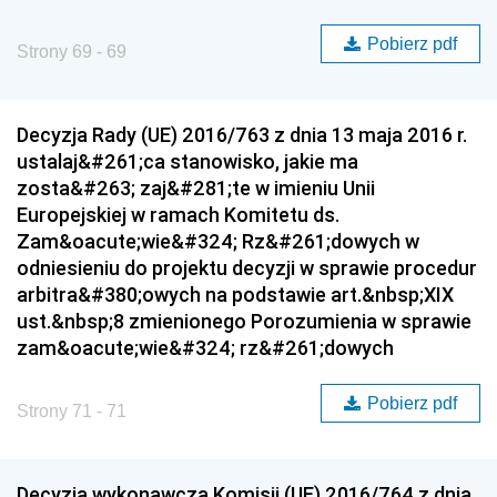
Pobierz pdf
Strony 69 - 69
Decyzja Rady (UE) 2016/763 z dnia 13 maja 2016 r.
ustalaj&#261;ca stanowisko, jakie ma
zosta&#263; zaj&#281;te w imieniu Unii
Europejskiej w ramach Komitetu ds.
Zam&oacute;wie&#324; Rz&#261;dowych w
odniesieniu do projektu decyzji w sprawie procedur
arbitra&#380;owych na podstawie art.&nbsp;XIX
ust.&nbsp;8 zmienionego Porozumienia w sprawie
zam&oacute;wie&#324; rz&#261;dowych
Pobierz pdf
Strony 71 - 71
Decyzja wykonawcza Komisji (UE) 2016/764 z dnia