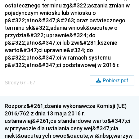
ostatecznego terminu zg&#322;aszania zmian w
pojedynczym wniosku lub wniosku o
p&#322;atno&#347;&#263; oraz ostatecznego
terminu sk&#322;adania wniosk&oacute;w o
przydzia&#322; uprawnie&#324; do
p&#322;atno&#347;ci lub zwi&#281;kszenie
warto&#347;ci uprawnie&#324; do
p&#322;atno&#347;ci w ramach systemu
p&#322;atno&#347;ci podstawowej w 2016 r.
Pobierz pdf
Strony 67 - 67
Rozporz&#261;dzenie wykonawcze Komisji (UE)
2016/762 z dnia 13 maja 2016 r.
ustanawiaj&#261;ce standardowe warto&#347;ci
w przywozie dla ustalania ceny wej&#347;cia
niekt&oacute;rych owoc&oacute;w i&nbsp;warzyw