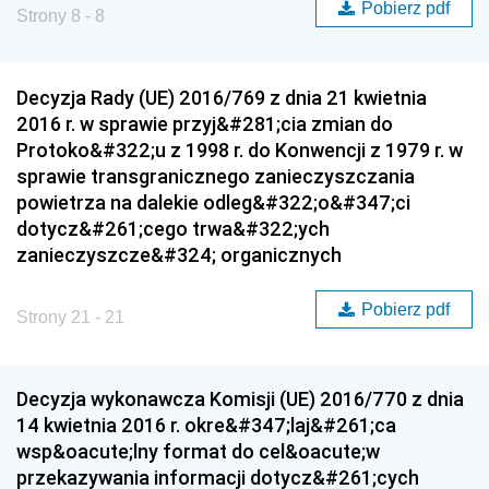
Pobierz pdf
Strony 8 - 8
Decyzja Rady (UE) 2016/769 z dnia 21 kwietnia
2016 r. w sprawie przyj&#281;cia zmian do
Protoko&#322;u z 1998 r. do Konwencji z 1979 r. w
sprawie transgranicznego zanieczyszczania
powietrza na dalekie odleg&#322;o&#347;ci
dotycz&#261;cego trwa&#322;ych
zanieczyszcze&#324; organicznych
Pobierz pdf
Strony 21 - 21
Decyzja wykonawcza Komisji (UE) 2016/770 z dnia
14 kwietnia 2016 r. okre&#347;laj&#261;ca
wsp&oacute;lny format do cel&oacute;w
przekazywania informacji dotycz&#261;cych