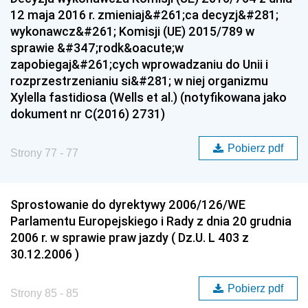
12 maja 2016 r. zmieniaj&#261;ca decyzj&#281;
wykonawcz&#261; Komisji (UE) 2015/789 w
sprawie &#347;rodk&oacute;w
zapobiegaj&#261;cych wprowadzaniu do Unii i
rozprzestrzenianiu si&#281; w niej organizmu
Xylella fastidiosa (Wells et al.) (notyfikowana jako
dokument nr C(2016) 2731)
Pobierz pdf
Strony 77 - 77
Sprostowanie do dyrektywy 2006/126/WE
Parlamentu Europejskiego i Rady z dnia 20 grudnia
2006 r. w sprawie praw jazdy ( Dz.U. L 403 z
30.12.2006 )
Pobierz pdf
Strony 85 - 85