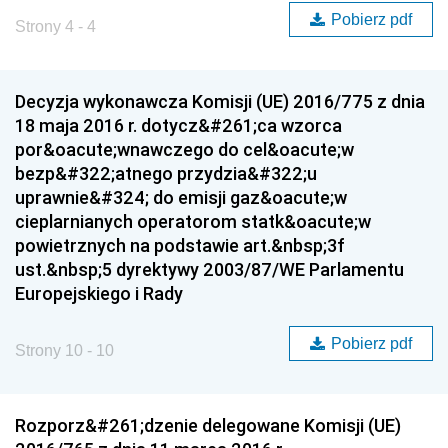
Pobierz pdf
Strony 4 - 4
Decyzja wykonawcza Komisji (UE) 2016/775 z dnia
18 maja 2016 r. dotycz&#261;ca wzorca
por&oacute;wnawczego do cel&oacute;w
bezp&#322;atnego przydzia&#322;u
uprawnie&#324; do emisji gaz&oacute;w
cieplarnianych operatorom statk&oacute;w
powietrznych na podstawie art.&nbsp;3f
ust.&nbsp;5 dyrektywy 2003/87/WE Parlamentu
Europejskiego i Rady
Pobierz pdf
Strony 10 - 10
Rozporz&#261;dzenie delegowane Komisji (UE)