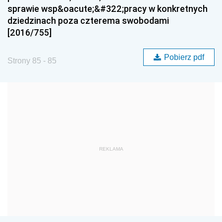
sprawie wsp&oacute;&#322;pracy w konkretnych
dziedzinach poza czterema swobodami
[2016/755]
Pobierz pdf
Strony 85 - 85
REKLAMA