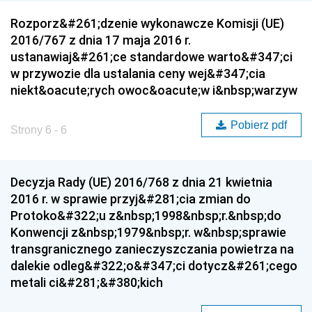
Rozporz&#261;dzenie wykonawcze Komisji (UE)
2016/767 z dnia 17 maja 2016 r.
ustanawiaj&#261;ce standardowe warto&#347;ci
w przywozie dla ustalania ceny wej&#347;cia
niekt&oacute;rych owoc&oacute;w i&nbsp;warzyw
Pobierz pdf
Strony 6 - 6
Decyzja Rady (UE) 2016/768 z dnia 21 kwietnia
2016 r. w sprawie przyj&#281;cia zmian do
Protoko&#322;u z&nbsp;1998&nbsp;r.&nbsp;do
Konwencji z&nbsp;1979&nbsp;r. w&nbsp;sprawie
transgranicznego zanieczyszczania powietrza na
dalekie odleg&#322;o&#347;ci dotycz&#261;cego
metali ci&#281;&#380;kich