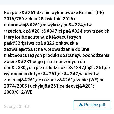
Rozporz&#261;dzenie wykonawcze Komisji (UE)
2016/759 z dnia 28 kwietnia 2016 r.
ustanawiaj&#261;ce wykazy pa&#324;stw
trzecich, cz&#281;&#347;ci pa&#324;stw trzecich
i terytori&oacute;w, z kt&oacute;rych
pa&#324;stwa cz&#322;onkowskie
zezwalaj&#261; na wprowadzanie do Unii
niekt&oacute;rych produkt&oacute;w pochodzenia
zwierz&#281;cego przeznaczonych do
spo&#380;ycia przez ludzi, okre&#347;laj&#261;ce
wymagania dotycz&#261;ce &#347;wiadectw,
zmieniaj&#261;ce rozporz&#261;dzenie (WE) nr
2074/2005 i uchylaj&#261;ce decyzj&#281;
2003/812/WE
Pobierz pdf
Strony 13 - 13