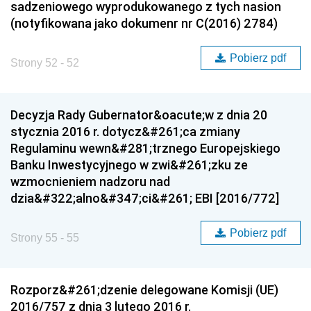
sadzeniowego wyprodukowanego z tych nasion
(notyfikowana jako dokumenr nr C(2016) 2784)
Pobierz pdf
Strony 52 - 52
Decyzja Rady Gubernator&oacute;w z dnia 20
stycznia 2016 r. dotycz&#261;ca zmiany
Regulaminu wewn&#281;trznego Europejskiego
Banku Inwestycyjnego w zwi&#261;zku ze
wzmocnieniem nadzoru nad
dzia&#322;alno&#347;ci&#261; EBI [2016/772]
Pobierz pdf
Strony 55 - 55
Rozporz&#261;dzenie delegowane Komisji (UE)
2016/757 z dnia 3 lutego 2016 r.