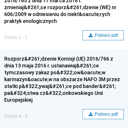
2016/765 z dnia 11 marca 2016 r.
zmieniaj&#261;ce rozporz&#261;dzenie (WE) nr
606/2009 w odniesieniu do niekt&oacute;rych
praktyk enologicznych
Pobierz pdf
Strony 1 - 1
Rozporz&#261;dzenie Komisji (UE) 2016/766 z
dnia 13 maja 2016 r. ustanawiaj&#261;ce
tymczasowy zakaz po&#322;ow&oacute;w
karmazyn&oacute;w na obszarze NAFO 3M przez
statki p&#322;ywaj&#261;ce pod bander&#261;
pa&#324;stwa cz&#322;onkowskiego Unii
Europejskiej
Pobierz pdf
Strony 4 - 4