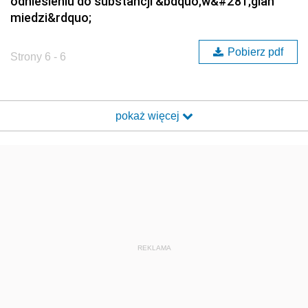
odniesieniu do substancji &bdquo;w&#281;glan
miedzi&rdquo;
Pobierz pdf
Strony 6 - 6
pokaż więcej
REKLAMA