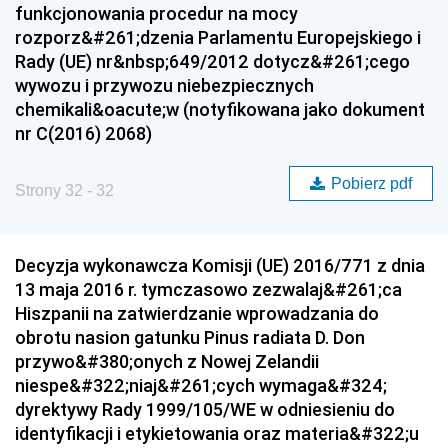
funkcjonowania procedur na mocy
rozporz&#261;dzenia Parlamentu Europejskiego i
Rady (UE) nr&nbsp;649/2012 dotycz&#261;cego
wywozu i przywozu niebezpiecznych
chemikali&oacute;w (notyfikowana jako dokument
nr C(2016) 2068)
Pobierz pdf
Strony 32 - 32
Decyzja wykonawcza Komisji (UE) 2016/771 z dnia
13 maja 2016 r. tymczasowo zezwalaj&#261;ca
Hiszpanii na zatwierdzanie wprowadzania do
obrotu nasion gatunku Pinus radiata D. Don
przywo&#380;onych z Nowej Zelandii
niespe&#322;niaj&#261;cych wymaga&#324;
dyrektywy Rady 1999/105/WE w odniesieniu do
identyfikacji i etykietowania oraz materia&#322;u