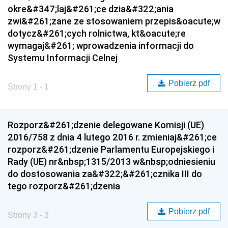
okre&#347;laj&#261;ce dzia&#322;ania
zwi&#261;zane ze stosowaniem przepis&oacute;w
dotycz&#261;cych rolnictwa, kt&oacute;re
wymagaj&#261; wprowadzenia informacji do
Systemu Informacji Celnej
Pobierz pdf
Strony 1 - 1
Rozporz&#261;dzenie delegowane Komisji (UE)
2016/758 z dnia 4 lutego 2016 r. zmieniaj&#261;ce
rozporz&#261;dzenie Parlamentu Europejskiego i
Rady (UE) nr&nbsp;1315/2013 w&nbsp;odniesieniu
do dostosowania za&#322;&#261;cznika III do
tego rozporz&#261;dzenia
Pobierz pdf
Strony 3 - 3