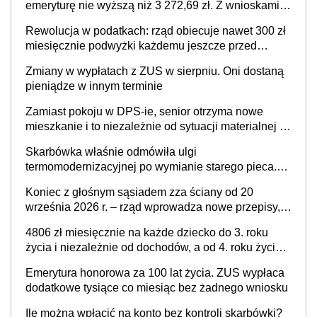
emeryturę nie wyższą niż 3 272,69 zł. Z wnioskami
należy się pospieszyć, bo spóźnialscy świadczenia
Rewolucja w podatkach: rząd obiecuje nawet 300 zł
nie otrzymają
miesięcznie podwyżki każdemu jeszcze przed
wyborami
Zmiany w wypłatach z ZUS w sierpniu. Oni dostaną
pieniądze w innym terminie
Zamiast pokoju w DPS-ie, senior otrzyma nowe
mieszkanie i to niezależnie od sytuacji materialnej –
rząd ogłasza nowy program wsparcia dla osób po 60
Skarbówka właśnie odmówiła ulgi
roku życia
termomodernizacyjnej po wymianie starego pieca.
Uwaga, decyduje ważny szczegół!
Koniec z głośnym sąsiadem zza ściany od 20
września 2026 r. – rząd wprowadza nowe przepisy,
które poprawią komfort życia mieszkańców
4806 zł miesięcznie na każde dziecko do 3. roku
życia i niezależnie od dochodów, a od 4. roku życia
800 plus – nowe świadczenie ma odwrócić trend
Emerytura honorowa za 100 lat życia. ZUS wypłaca
spadku liczby urodzeń w Polsce
dodatkowe tysiące co miesiąc bez żadnego wniosku
Ile można wpłacić na konto bez kontroli skarbówki?