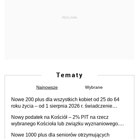
REKLAMA
Tematy
Najnowsze
Wybrane
Nowe 200 plus dla wszystkich kobiet od 25 do 64
roku życia – od 1 sierpnia 2026 r. świadczenie
przysługuje w ramach nowego programu rządowego
Nowy podatek na Kościół – 2% PIT na rzecz
wybranego Kościoła lub związku wyznaniowego.
Premier potwierdza prace nad zmianami w systemie
Nowe 1000 plus dla seniorów otrzymujących
finansowania