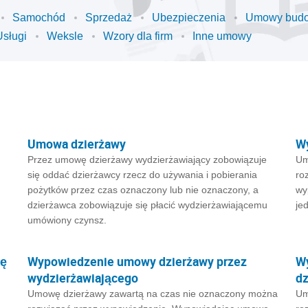
Samochód
Sprzedaż
Ubezpieczenia
Umowy bud
Usługi
Weksle
Wzory dla firm
Inne umowy
Umowa dzierżawy
W
Przez umowę dzierżawy wydzierżawiający zobowiązuje
Um
się oddać dzierżawcy rzecz do używania i pobierania
ro
pożytków przez czas oznaczony lub nie oznaczony, a
wy
dzierżawca zobowiązuje się płacić wydzierżawiającemu
je
umówiony czynsz.
cę
Wypowiedzenie umowy dzierżawy przez
W
wydzierżawiającego
dz
Umowę dzierżawy zawartą na czas nie oznaczony można
Um