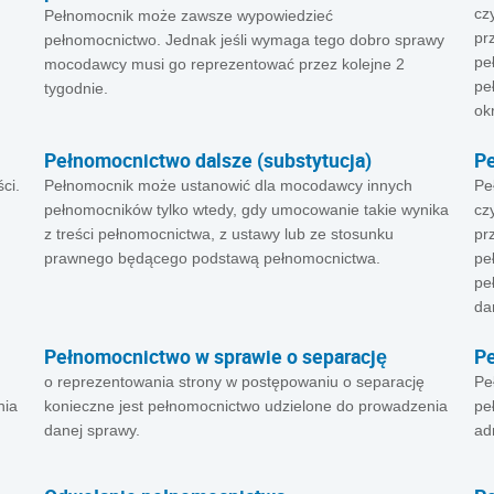
cz
Pełnomocnik może zawsze wypowiedzieć
pr
pełnomocnictwo. Jednak jeśli wymaga tego dobro sprawy
pe
mocodawcy musi go reprezentować przez kolejne 2
pe
tygodnie.
ok
Pełnomocnictwo dalsze (substytucja)
P
ci.
Pełnomocnik może ustanowić dla mocodawcy innych
Pe
pełnomocników tylko wtedy, gdy umocowanie takie wynika
cz
z treści pełnomocnictwa, z ustawy lub ze stosunku
pr
prawnego będącego podstawą pełnomocnictwa.
pe
pe
da
Pełnomocnictwo w sprawie o separację
P
o reprezentowania strony w postępowaniu o separację
Pe
nia
konieczne jest pełnomocnictwo udzielone do prowadzenia
pe
danej sprawy.
ad