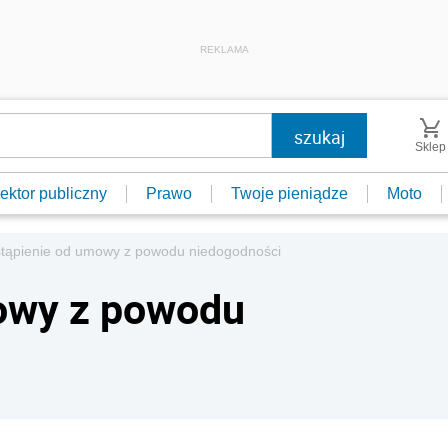
REKLAMA
Sklep
ektor publiczny
Prawo
Twoje pieniądze
Moto
tąpienie od umowy z powodu niedogodności
owy z powodu