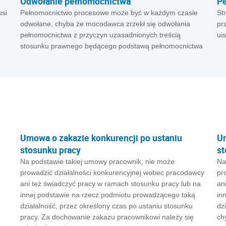
Odwołanie pełnomocnictwa
Pe
usi
Pełnomocnictwo procesowe może być w każdym czasie
St
odwołane, chyba że mocodawca zrzekł się odwołania
pr
pełnomocnictwa z przyczyn uzasadnionych treścią
ui
stosunku prawnego będącego podstawą pełnomocnictwa
Umowa o zakazie konkurencji po ustaniu
Um
stosunku pracy
st
Na podstawie takiej umowy pracownik, nie może
Na
prowadzić działalności konkurencyjnej wobec pracodawcy
pr
ani też świadczyć pracy w ramach stosunku pracy lub na
an
innej podstawie na rzecz podmiotu prowadzącego taką
in
działalność, przez określony czas po ustaniu stosunku
dz
pracy. Za dochowanie zakazu pracownikowi należy się
ch