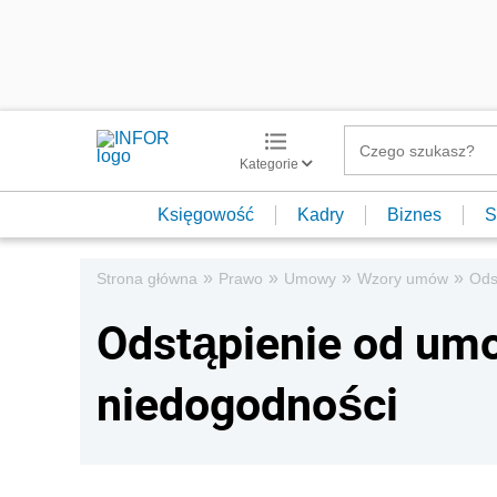
Kategorie
Księgowość
Kadry
Biznes
S
»
»
»
»
Strona główna
Prawo
Umowy
Wzory umów
Ods
Odstąpienie od um
niedogodności