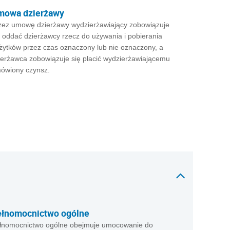
mowa dzierżawy
zez umowę dzierżawy wydzierżawiający zobowiązuje
ę oddać dzierżawcy rzecz do używania i pobierania
żytków przez czas oznaczony lub nie oznaczony, a
ierżawca zobowiązuje się płacić wydzierżawiającemu
ówiony czynsz.
ełnomocnictwo ogólne
łnomocnictwo ogólne obejmuje umocowanie do