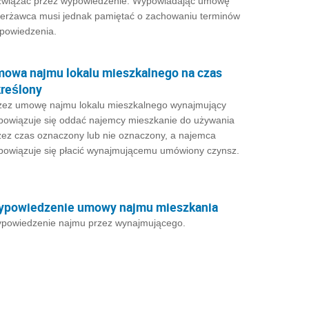
związać przez wypowiedzenie. Wypowiadając umowę
ierżawca musi jednak pamiętać o zachowaniu terminów
powiedzenia.
owa najmu lokalu mieszkalnego na czas
reślony
zez umowę najmu lokalu mieszkalnego wynajmujący
bowiązuje się oddać najemcy mieszkanie do używania
zez czas oznaczony lub nie oznaczony, a najemca
bowiązuje się płacić wynajmującemu umówiony czynsz.
ypowiedzenie umowy najmu mieszkania
powiedzenie najmu przez wynajmującego.