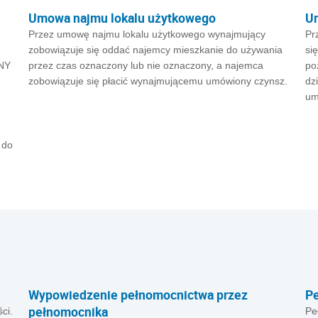
Umowa najmu lokalu użytkowego
U
Przez umowę najmu lokalu użytkowego wynajmujący
Pr
zobowiązuje się oddać najemcy mieszkanie do używania
si
TNY
przez czas oznaczony lub nie oznaczony, a najemca
po
zobowiązuje się płacić wynajmującemu umówiony czynsz.
dz
um
 do
Wypowiedzenie pełnomocnictwa przez
P
pełnomocnika
ci.
Pe