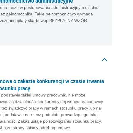
łnomocnictwo administracyjne
rona może w postępowaniu administracyjnym działać
zez pełnomocnika. Takie pełnomocnictwo wymaga
szczenia opłaty skarbowej. BEZPŁATNY WZÓR.
owa o zakazie konkurencji w czasie trwania
osunku pracy
 podstawie takiej umowy pracownik, nie może
owadzić działalności konkurencyjnej wobec pracodawcy
i też świadczyć pracy w ramach stosunku pracy lub na
nej podstawie na rzecz podmiotu prowadzącego taką
iałalność. Zakaz ustaje po rozwiązaniu stosunku pracy,
yba,że strony spisały odrębną umowę.