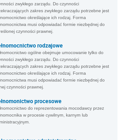
ynności zwykłego zarządu. Do czynności
zekraczających zakres zwykłego zarządu potrzebne jest
łnomocnictwo określające ich rodzaj. Forma
łnomocnictwa musi odpowiadać formie niezbędnej do
reślonej czynności prawnej.
ełnomocnictwo rodzajowe
łnomocnictwo ogólne obejmuje umocowanie tylko do
ynności zwykłego zarządu. Do czynności
zekraczających zakres zwykłego zarządu potrzebne jest
łnomocnictwo określające ich rodzaj. Forma
łnomocnictwa musi odpowiadać formie niezbędnej do
nej czynności prawnej.
ełnomonictwo procesowe
łnomocnictwo do reprezentowania mocodawcy przez
łnomocnika w procesie cywilnym, karnym lub
ministracyjnym.