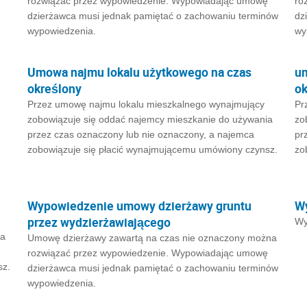
rozwiązać przez wypowiedzenie. Wypowiadając umowę
ro
dzierżawca musi jednak pamiętać o zachowaniu terminów
dz
wypowiedzenia.
wy
Umowa najmu lokalu użytkowego na czas
um
określony
ok
Przez umowę najmu lokalu mieszkalnego wynajmujący
Pr
zobowiązuje się oddać najemcy mieszkanie do używania
zo
przez czas oznaczony lub nie oznaczony, a najemca
pr
zobowiązuje się płacić wynajmującemu umówiony czynsz.
zo
Wypowiedzenie umowy dzierżawy gruntu
W
przez wydzierżawiającego
Wy
ia
Umowę dzierżawy zawartą na czas nie oznaczony można
rozwiązać przez wypowiedzenie. Wypowiadając umowę
sz.
dzierżawca musi jednak pamiętać o zachowaniu terminów
wypowiedzenia.