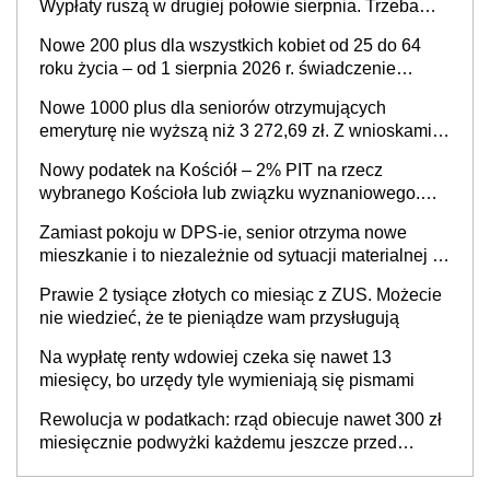
Wypłaty ruszą w drugiej połowie sierpnia. Trzeba
jednak złożyć wniosek
Nowe 200 plus dla wszystkich kobiet od 25 do 64
roku życia – od 1 sierpnia 2026 r. świadczenie
przysługuje w ramach nowego programu rządowego
Nowe 1000 plus dla seniorów otrzymujących
emeryturę nie wyższą niż 3 272,69 zł. Z wnioskami
należy się pospieszyć, bo spóźnialscy świadczenia
Nowy podatek na Kościół – 2% PIT na rzecz
nie otrzymają
wybranego Kościoła lub związku wyznaniowego.
Premier potwierdza prace nad zmianami w systemie
Zamiast pokoju w DPS-ie, senior otrzyma nowe
finansowania
mieszkanie i to niezależnie od sytuacji materialnej –
rząd ogłasza nowy program wsparcia dla osób po 60
Prawie 2 tysiące złotych co miesiąc z ZUS. Możecie
roku życia
nie wiedzieć, że te pieniądze wam przysługują
Na wypłatę renty wdowiej czeka się nawet 13
miesięcy, bo urzędy tyle wymieniają się pismami
Rewolucja w podatkach: rząd obiecuje nawet 300 zł
miesięcznie podwyżki każdemu jeszcze przed
wyborami