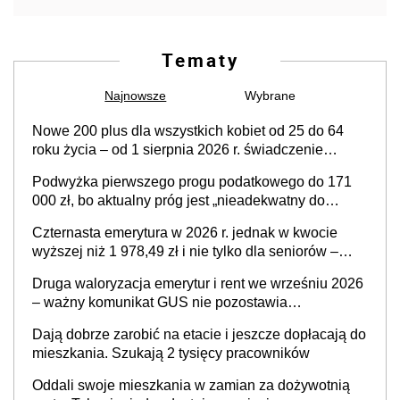
Tematy
Najnowsze
Wybrane
Nowe 200 plus dla wszystkich kobiet od 25 do 64
roku życia – od 1 sierpnia 2026 r. świadczenie
przysługuje w ramach nowego programu rządowego
Podwyżka pierwszego progu podatkowego do 171
000 zł, bo aktualny próg jest „nieadekwatny do
kosztów życia obywateli” – zapadła decyzja Sejmu
Czternasta emerytura w 2026 r. jednak w kwocie
wyższej niż 1 978,49 zł i nie tylko dla seniorów –
zapadła decyzja rządu w sprawie terminu, a co z
Druga waloryzacja emerytur i rent we wrześniu 2026
kwotą świadczenia?
– ważny komunikat GUS nie pozostawia
wątpliwości. Seniorzy mogą liczyć na kolejną
Dają dobrze zarobić na etacie i jeszcze dopłacają do
podwyżkę świadczeń?
mieszkania. Szukają 2 tysięcy pracowników
Oddali swoje mieszkania w zamian za dożywotnią