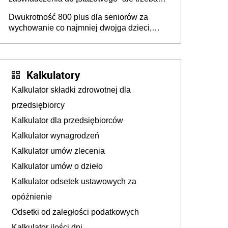
złożyć wniosek USP albo US-7 (za okresy
Dwukrotność 800 plus dla seniorów za
sprzed 1999 roku). Jak odebrać
wychowanie co najmniej dwojga dzieci,
zaświadczenie z ZUS?
które „pracują w Polsce i zasilają budżet
państwa poprzez płacenie podatków?
Zapadła decyzja Sejmu
Kalkulatory
Kalkulator składki zdrowotnej dla
przedsiębiorcy
Kalkulator dla przedsiębiorców
Kalkulator wynagrodzeń
Kalkulator umów zlecenia
Kalkulator umów o dzieło
Kalkulator odsetek ustawowych za
opóźnienie
Odsetki od zaległości podatkowych
Kalkulator ilości dni