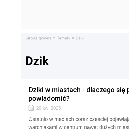
»
»
Strona główna
Tematy
Dzik
Dzik
Dziki w miastach - dlaczego się 
powiadomić?
29 kwi 2026
Ostatnio w mediach coraz częściej pojawiaj
warchlakami w centrum nawet dużych miast,