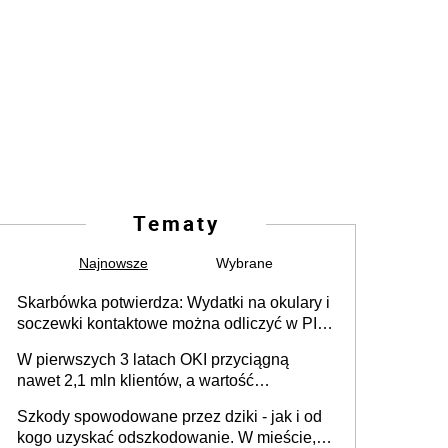
Tematy
Najnowsze
Wybrane
Skarbówka potwierdza: Wydatki na okulary i
soczewki kontaktowe można odliczyć w PIT.
Główny warunek - orzeczenie o
W pierwszych 3 latach OKI przyciągną
niepełnosprawności. Częściowe
nawet 2,1 mln klientów, a wartość
dofinansowanie (np. z zfśs) pomniejsza
zgromadzonych aktywów przekroczy 100
odliczenie
Szkody spowodowane przez dziki - jak i od
mld zł
kogo uzyskać odszkodowanie. W mieście,