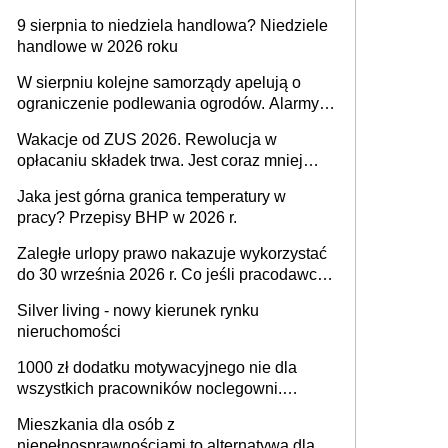
po braku porozumienia
9 sierpnia to niedziela handlowa? Niedziele
handlowe w 2026 roku
W sierpniu kolejne samorządy apelują o
ograniczenie podlewania ogrodów. Alarmy w
625 gminach. Niżówka hydrogeologiczna
Wakacje od ZUS 2026. Rewolucja w
może objąć cały kraj
opłacaniu składek trwa. Jest coraz mniej
czasu na skorzystanie z preferencji
Jaka jest górna granica temperatury w
pracy? Przepisy BHP w 2026 r.
Zaległe urlopy prawo nakazuje wykorzystać
do 30 września 2026 r. Co jeśli pracodawca
nie udziela urlopu?
Silver living - nowy kierunek rynku
nieruchomości
1000 zł dodatku motywacyjnego nie dla
wszystkich pracowników noclegowni.
MRPiPS wyjaśnia zasady
Mieszkania dla osób z
niepełnosprawnościami to alternatywa dla