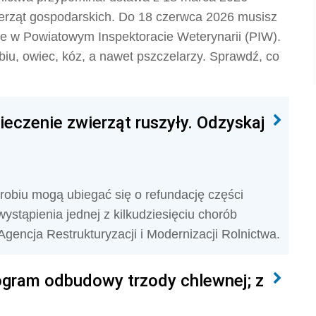
erząt gospodarskich. Do 18 czerwca 2026 musisz
ne w Powiatowym Inspektoracie Weterynarii (PIW).
biu, owiec, kóz, a nawet pszczelarzy. Sprawdź, co
eczenie zwierząt ruszyły. Odzyskaj
drobiu mogą ubiegać się o refundację części
ystąpienia jednej z kilkudziesięciu chorób
gencja Restrukturyzacji i Modernizacji Rolnictwa.
rogram odbudowy trzody chlewnej; z