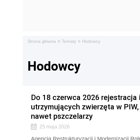
»
»
Strona główna
Tematy
Hodowcy
Hodowcy
Do 18 czerwca 2026 rejestracja 
utrzymujących zwierzęta w PIW, 
nawet pszczelarzy
25 maja 2026
Agencja Restrukturyzacji i Modernizacji R