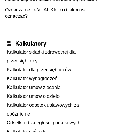
opieki instytucjonalnej. 53% chce mieszkać
Oznaczanie treści AI. Kto, co i jak musi
samodzielnie lub z rodziną
oznaczać?
Kalkulatory
Kalkulator składki zdrowotnej dla
przedsiębiorcy
Kalkulator dla przedsiębiorców
Kalkulator wynagrodzeń
Kalkulator umów zlecenia
Kalkulator umów o dzieło
Kalkulator odsetek ustawowych za
opóźnienie
Odsetki od zaległości podatkowych
Kalkulator ilości dni