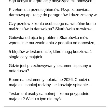
Sąd uchylił interpretację dotyczącą milionowych
przychodów
Przełom dla przedsiębiorców. Rząd zapowiada
darmową aplikację do paragonów i duże zmiany w
podatkach
Czy przelew z konta osobistego na wspólne konto
małżonków to darowizna? Skarbówka rozwiewa
wątpliwości
Gotówka od ojca to problem. Skarbówka mówi
wprost: nie ma zwolnienia z podatku od darowizn,
nawet gdy pieniądze wpłyną na konto
5 błędów w testamencie, które mogą kosztować
obdarowanego
singla cały majątek
Gdzie jest przechowywany testament spisany u
notariusza?
Boom na testamenty notarialne 2026. Chodzi o
majątek i spokój rodziny. Ile kosztuje spisanie
testamentu u notariusza w 2026 roku?
Testament osoby samotnej – komu przypadnie
majątek? Wielu o tym nie myśli