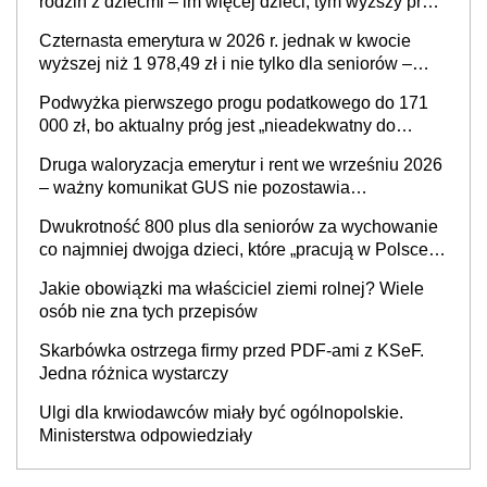
rodzin z dziećmi – im więcej dzieci, tym wyższy próg
w skali PIT. Sprawa już w Ministerstwie Finansów
Czternasta emerytura w 2026 r. jednak w kwocie
wyższej niż 1 978,49 zł i nie tylko dla seniorów –
zapadła decyzja rządu w sprawie terminu, a co z
Podwyżka pierwszego progu podatkowego do 171
kwotą świadczenia?
000 zł, bo aktualny próg jest „nieadekwatny do
kosztów życia obywateli” – zapadła decyzja Sejmu
Druga waloryzacja emerytur i rent we wrześniu 2026
– ważny komunikat GUS nie pozostawia
wątpliwości. Seniorzy mogą liczyć na kolejną
Dwukrotność 800 plus dla seniorów za wychowanie
podwyżkę świadczeń?
co najmniej dwojga dzieci, które „pracują w Polsce i
zasilają budżet państwa poprzez płacenie
Jakie obowiązki ma właściciel ziemi rolnej? Wiele
podatków? Zapadła decyzja Sejmu
osób nie zna tych przepisów
Skarbówka ostrzega firmy przed PDF-ami z KSeF.
Jedna różnica wystarczy
Ulgi dla krwiodawców miały być ogólnopolskie.
Ministerstwa odpowiedziały