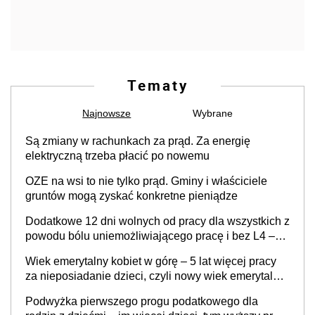
Tematy
Najnowsze
Wybrane
Są zmiany w rachunkach za prąd. Za energię
elektryczną trzeba płacić po nowemu
OZE na wsi to nie tylko prąd. Gminy i właściciele
gruntów mogą zyskać konkretne pieniądze
Dodatkowe 12 dni wolnych od pracy dla wszystkich z
powodu bólu uniemożliwiającego pracę i bez L4 –
zamiast urlopu menstruacyjnego dla kobiet, który już
Wiek emerytalny kobiet w górę – 5 lat więcej pracy
obowiązuje
za nieposiadanie dzieci, czyli nowy wiek emerytalny
jednakowy dla mężczyzn i bezdzietnych kobiet? „To
Podwyżka pierwszego progu podatkowego dla
są dobre, potrzebne zmiany”