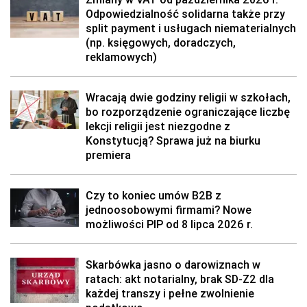
Odpowiedzialność solidarna także przy
split payment i usługach niematerialnych
(np. księgowych, doradczych,
reklamowych)
Wracają dwie godziny religii w szkołach,
bo rozporządzenie ograniczające liczbę
lekcji religii jest niezgodne z
Konstytucją? Sprawa już na biurku
premiera
Czy to koniec umów B2B z
jednoosobowymi firmami? Nowe
możliwości PIP od 8 lipca 2026 r.
Skarbówka jasno o darowiznach w
ratach: akt notarialny, brak SD-Z2 dla
każdej transzy i pełne zwolnienie