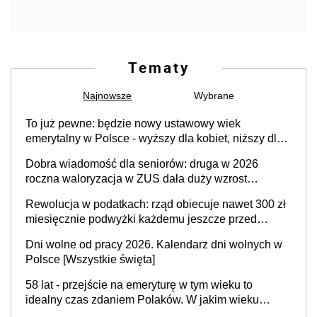
Tematy
Najnowsze
Wybrane
To już pewne: będzie nowy ustawowy wiek
emerytalny w Polsce - wyższy dla kobiet, niższy dla
mężczyzn?
Dobra wiadomość dla seniorów: druga w 2026
roczna waloryzacja w ZUS dała duży wzrost
emerytur
Rewolucja w podatkach: rząd obiecuje nawet 300 zł
miesięcznie podwyżki każdemu jeszcze przed
wyborami
Dni wolne od pracy 2026. Kalendarz dni wolnych w
Polsce [Wszystkie święta]
58 lat - przejście na emeryturę w tym wieku to
idealny czas zdaniem Polaków. W jakim wieku
faktycznie wnioskujemy o emeryturę i dlaczego?