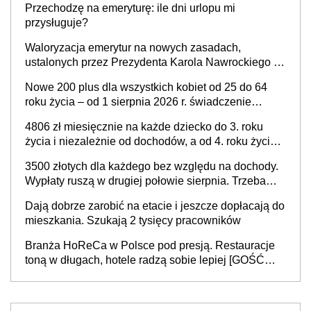
Przechodzę na emeryturę: ile dni urlopu mi
przysługuje?
Waloryzacja emerytur na nowych zasadach,
ustalonych przez Prezydenta Karola Nawrockiego –
już nie tylko procentowa, ale również kwotowa
Nowe 200 plus dla wszystkich kobiet od 25 do 64
podwyżka świadczeń?
roku życia – od 1 sierpnia 2026 r. świadczenie
przysługuje w ramach nowego programu rządowego
4806 zł miesięcznie na każde dziecko do 3. roku
życia i niezależnie od dochodów, a od 4. roku życia
800 plus – nowe świadczenie ma odwrócić trend
3500 złotych dla każdego bez względu na dochody.
spadku liczby urodzeń w Polsce
Wypłaty ruszą w drugiej połowie sierpnia. Trzeba
jednak złożyć wniosek
Dają dobrze zarobić na etacie i jeszcze dopłacają do
mieszkania. Szukają 2 tysięcy pracowników
Branża HoReCa w Polsce pod presją. Restauracje
toną w długach, hotele radzą sobie lepiej [GOŚĆ
INFOR.PL]