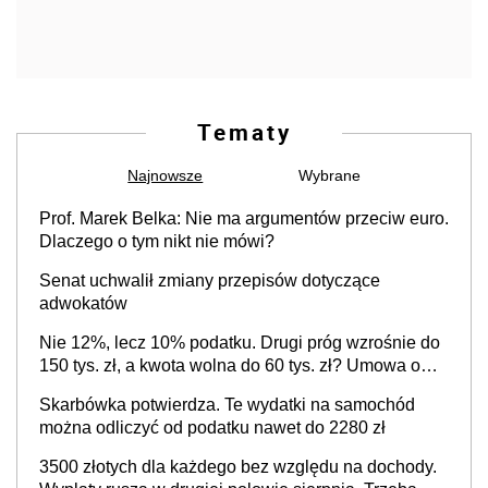
Tematy
Najnowsze
Wybrane
Prof. Marek Belka: Nie ma argumentów przeciw euro.
Dlaczego o tym nikt nie mówi?
Senat uchwalił zmiany przepisów dotyczące
adwokatów
Nie 12%, lecz 10% podatku. Drugi próg wzrośnie do
150 tys. zł, a kwota wolna do 60 tys. zł? Umowa o
pracę stanie się bardziej opłacalna niż B2B?
Skarbówka potwierdza. Te wydatki na samochód
Zapadła decyzja w sprawie petycji
można odliczyć od podatku nawet do 2280 zł
3500 złotych dla każdego bez względu na dochody.