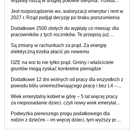
Wypłaty ruszą w drugiej połowie sierpnia. Trzeba
jednak złożyć wniosek
Jest rozporządzenie ws. waloryzacji emerytur i rent w
2027 r. Rząd podjął decyzję po braku porozumienia
Dodatkowe 2500 złotych do wypłaty co miesiąc dla
pracowników z tych roczników. Te przepisy już
obowiązują
Są zmiany w rachunkach za prąd. Za energię
elektryczną trzeba płacić po nowemu
OZE na wsi to nie tylko prąd. Gminy i właściciele
gruntów mogą zyskać konkretne pieniądze
Dodatkowe 12 dni wolnych od pracy dla wszystkich z
powodu bólu uniemożliwiającego pracę i bez L4 –
zamiast urlopu menstruacyjnego dla kobiet, który już
Wiek emerytalny kobiet w górę – 5 lat więcej pracy
obowiązuje
za nieposiadanie dzieci, czyli nowy wiek emerytalny
jednakowy dla mężczyzn i bezdzietnych kobiet? „To
Podwyżka pierwszego progu podatkowego dla
są dobre, potrzebne zmiany”
rodzin z dziećmi – im więcej dzieci, tym wyższy próg
w skali PIT. Sprawa już w Ministerstwie Finansów