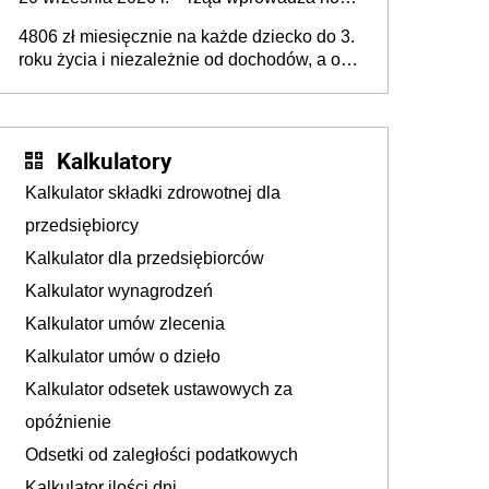
przepisy, które poprawią komfort życia
4806 zł miesięcznie na każde dziecko do 3.
mieszkańców
roku życia i niezależnie od dochodów, a od
4. roku życia 800 plus – nowe świadczenie
ma odwrócić trend spadku liczby urodzeń w
Polsce
Kalkulatory
Kalkulator składki zdrowotnej dla
przedsiębiorcy
Kalkulator dla przedsiębiorców
Kalkulator wynagrodzeń
Kalkulator umów zlecenia
Kalkulator umów o dzieło
Kalkulator odsetek ustawowych za
opóźnienie
Odsetki od zaległości podatkowych
Kalkulator ilości dni