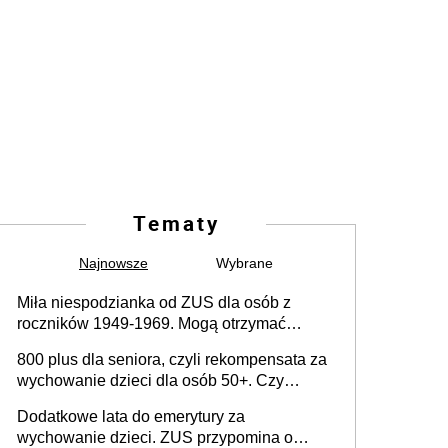
Tematy
Najnowsze
Wybrane
Miła niespodzianka od ZUS dla osób z
roczników 1949-1969. Mogą otrzymać
specjalną emeryturę
800 plus dla seniora, czyli rekompensata za
wychowanie dzieci dla osób 50+. Czy
dodatek dla seniorów za rodzicielstwo
Dodatkowe lata do emerytury za
wejdzie w życie?
wychowanie dzieci. ZUS przypomina o