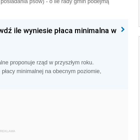
posiadania psów) - o ile rady gmin podejmą
dź ile wyniesie płaca minimalna w
alne proponuje rząd w przyszłym roku.
e płacy minimalnej na obecnym poziomie,
REKLAMA