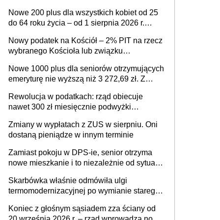
ważnym wniosku dla matek i ojców
Nowe 200 plus dla wszystkich kobiet od 25
do 64 roku życia – od 1 sierpnia 2026 r.
świadczenie przysługuje w ramach nowego
Nowy podatek na Kościół – 2% PIT na rzecz
programu rządowego
wybranego Kościoła lub związku
wyznaniowego. Premier potwierdza prace
Nowe 1000 plus dla seniorów otrzymujących
nad zmianami w systemie finansowania
emeryturę nie wyższą niż 3 272,69 zł. Z
wnioskami należy się pospieszyć, bo
Rewolucja w podatkach: rząd obiecuje
spóźnialscy świadczenia nie otrzymają
nawet 300 zł miesięcznie podwyżki
każdemu jeszcze przed wyborami
Zmiany w wypłatach z ZUS w sierpniu. Oni
dostaną pieniądze w innym terminie
Zamiast pokoju w DPS-ie, senior otrzyma
nowe mieszkanie i to niezależnie od sytuacji
materialnej – rząd ogłasza nowy program
Skarbówka właśnie odmówiła ulgi
wsparcia dla osób po 60 roku życia
termomodernizacyjnej po wymianie starego
pieca. Uwaga, decyduje ważny szczegół!
Koniec z głośnym sąsiadem zza ściany od
20 września 2026 r. – rząd wprowadza nowe