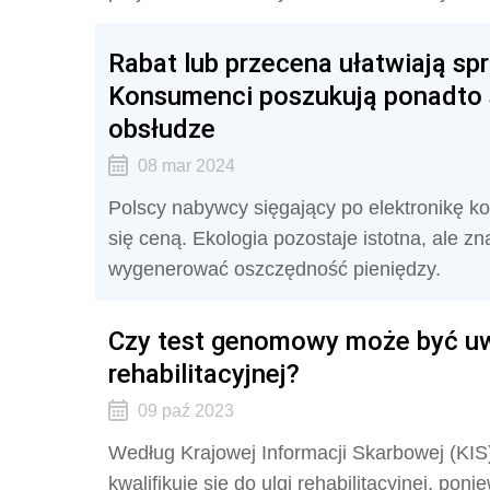
Rabat lub przecena ułatwiają spr
Konsumenci poszukują ponadto 
obsłudze
08 mar 2024
Polscy nabywcy sięgający po elektronikę ko
się ceną. Ekologia pozostaje istotna, ale 
wygenerować oszczędność pieniędzy.
Czy test genomowy może być uw
rehabilitacyjnej?
09 paź 2023
Według Krajowej Informacji Skarbowej (KI
kwalifikuje się do ulgi rehabilitacyjnej, p