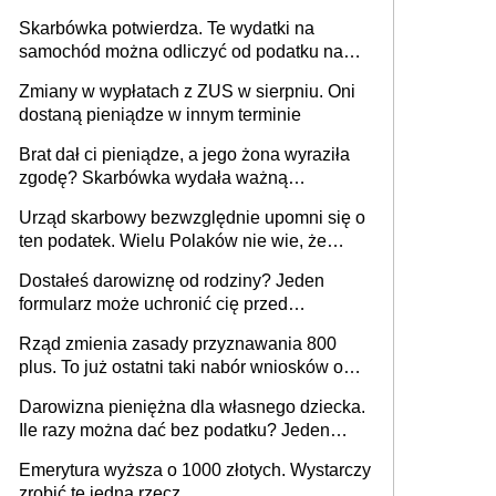
przelewy trafią teraz do rodziców?
Skarbówka potwierdza. Te wydatki na
samochód można odliczyć od podatku nawet
do 2280 zł
Zmiany w wypłatach z ZUS w sierpniu. Oni
dostaną pieniądze w innym terminie
Brat dał ci pieniądze, a jego żona wyraziła
zgodę? Skarbówka wydała ważną
interpretację
Urząd skarbowy bezwzględnie upomni się o
ten podatek. Wielu Polaków nie wie, że
trzeba go zapłacić. Zaleganie fiskusowi
Dostałeś darowiznę od rodziny? Jeden
oznacza kary
formularz może uchronić cię przed
podatkiem
Rząd zmienia zasady przyznawania 800
plus. To już ostatni taki nabór wniosków o
wypłatę świadczenia
Darowizna pieniężna dla własnego dziecka.
Ile razy można dać bez podatku? Jeden
ważny warunek
Emerytura wyższa o 1000 złotych. Wystarczy
zrobić tę jedną rzecz