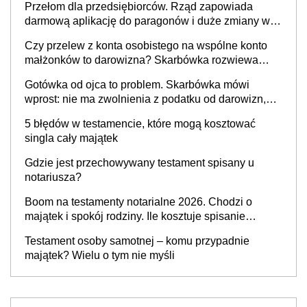
Przełom dla przedsiębiorców. Rząd zapowiada
darmową aplikację do paragonów i duże zmiany w
podatkach
Czy przelew z konta osobistego na wspólne konto
małżonków to darowizna? Skarbówka rozwiewa
wątpliwości
Gotówka od ojca to problem. Skarbówka mówi
wprost: nie ma zwolnienia z podatku od darowizn,
nawet gdy pieniądze wpłyną na konto
5 błędów w testamencie, które mogą kosztować
obdarowanego
singla cały majątek
Gdzie jest przechowywany testament spisany u
notariusza?
Boom na testamenty notarialne 2026. Chodzi o
majątek i spokój rodziny. Ile kosztuje spisanie
testamentu u notariusza w 2026 roku?
Testament osoby samotnej – komu przypadnie
majątek? Wielu o tym nie myśli