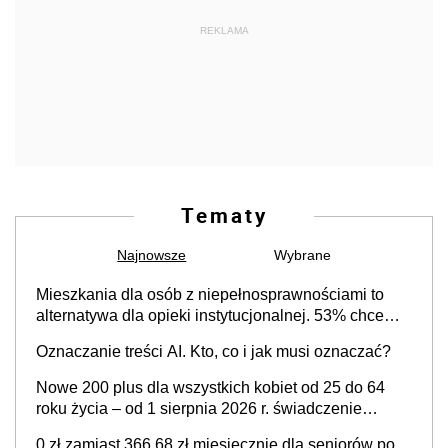
REKLAMA
Tematy
Najnowsze
Wybrane
Mieszkania dla osób z niepełnosprawnościami to
alternatywa dla opieki instytucjonalnej. 53% chce
mieszkać samodzielnie lub z rodziną
Oznaczanie treści AI. Kto, co i jak musi oznaczać?
Nowe 200 plus dla wszystkich kobiet od 25 do 64
roku życia – od 1 sierpnia 2026 r. świadczenie
przysługuje w ramach nowego programu rządowego
0 zł zamiast 366,68 zł miesięcznie dla seniorów po