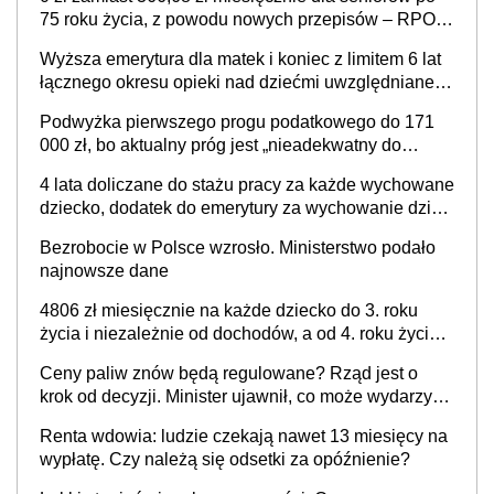
75 roku życia, z powodu nowych przepisów – RPO
interweniuje w sprawie iluzorycznego świadczenia
Wyższa emerytura dla matek i koniec z limitem 6 lat
łącznego okresu opieki nad dziećmi uwzględnianego
w wyliczaniu świadczenia emerytalnego – sprawa
Podwyżka pierwszego progu podatkowego do 171
już w Ministerstwie Rodziny, Pracy i Polityki
000 zł, bo aktualny próg jest „nieadekwatny do
Społecznej
kosztów życia obywateli” – zapadła decyzja Sejmu
4 lata doliczane do stażu pracy za każde wychowane
dziecko, dodatek do emerytury za wychowanie dzieci
i świadczenie także dla rodziców trójki dzieci. Znamy
Bezrobocie w Polsce wzrosło. Ministerstwo podało
stanowisko sejmowej komisji
najnowsze dane
4806 zł miesięcznie na każde dziecko do 3. roku
życia i niezależnie od dochodów, a od 4. roku życia
800 plus – nowe świadczenie ma odwrócić trend
Ceny paliw znów będą regulowane? Rząd jest o
spadku liczby urodzeń w Polsce
krok od decyzji. Minister ujawnił, co może wydarzyć
się już w przyszłym tygodniu
Renta wdowia: ludzie czekają nawet 13 miesięcy na
wypłatę. Czy należą się odsetki za opóźnienie?