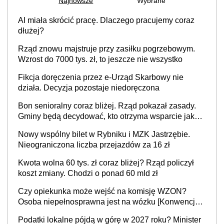
Najnowsze
Wybrane
AI miała skrócić pracę. Dlaczego pracujemy coraz
dłużej?
Rząd znowu majstruje przy zasiłku pogrzebowym.
Wzrost do 7000 tys. zł, to jeszcze nie wszystko
Fikcja doręczenia przez e-Urząd Skarbowy nie
działa. Decyzja pozostaje niedoręczona
Bon senioralny coraz bliżej. Rząd pokazał zasady.
Gminy będą decydować, kto otrzyma wsparcie jako
pierwszy
Nowy wspólny bilet w Rybniku i MZK Jastrzębie.
Nieograniczona liczba przejazdów za 16 zł
Kwota wolna 60 tys. zł coraz bliżej? Rząd policzył
koszt zmiany. Chodzi o ponad 60 mld zł
Czy opiekunka może wejść na komisję WZON?
Osoba niepełnosprawna jest na wózku [Konwencja
ONZ z 2006 r.]
Podatki lokalne pójdą w górę w 2027 roku? Minister