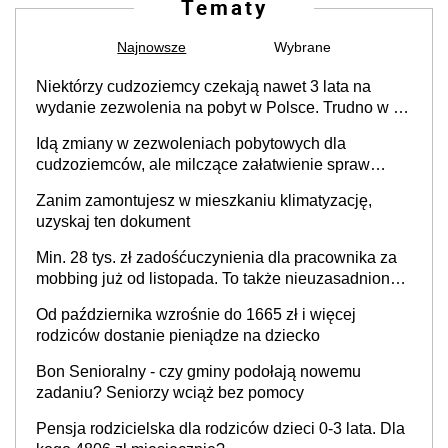
Tematy
Najnowsze
Wybrane
Niektórzy cudzoziemcy czekają nawet 3 lata na
wydanie zezwolenia na pobyt w Polsce. Trudno w to
uwierzyć, ale ogromne opóźnienia z kartami pobytu
Idą zmiany w zezwoleniach pobytowych dla
to realny problem
cudzoziemców, ale milczące załatwienie spraw
przewidziano tylko dla wybranych
Zanim zamontujesz w mieszkaniu klimatyzację,
uzyskaj ten dokument
Min. 28 tys. zł zadośćuczynienia dla pracownika za
mobbing już od listopada. To także nieuzasadniona
krytyka i izolowanie z zespołu
Od października wzrośnie do 1665 zł i więcej
rodziców dostanie pieniądze na dziecko
Bon Senioralny - czy gminy podołają nowemu
zadaniu? Seniorzy wciąż bez pomocy
Pensja rodzicielska dla rodziców dzieci 0-3 lata. Dla