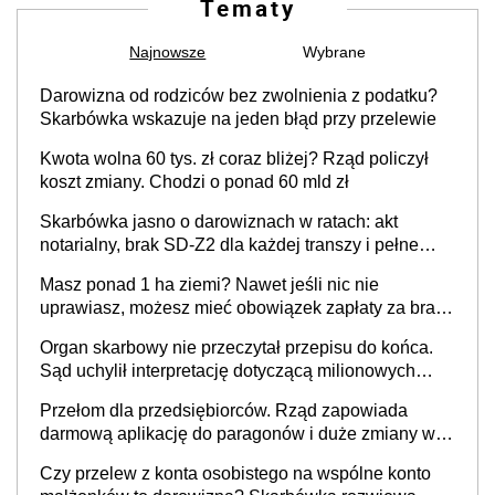
Tematy
Najnowsze
Wybrane
Darowizna od rodziców bez zwolnienia z podatku?
Skarbówka wskazuje na jeden błąd przy przelewie
Kwota wolna 60 tys. zł coraz bliżej? Rząd policzył
koszt zmiany. Chodzi o ponad 60 mld zł
Skarbówka jasno o darowiznach w ratach: akt
notarialny, brak SD-Z2 dla każdej transzy i pełne
zwolnienie podatkowe
Masz ponad 1 ha ziemi? Nawet jeśli nic nie
uprawiasz, możesz mieć obowiązek zapłaty za brak
OC
Organ skarbowy nie przeczytał przepisu do końca.
Sąd uchylił interpretację dotyczącą milionowych
przychodów
Przełom dla przedsiębiorców. Rząd zapowiada
darmową aplikację do paragonów i duże zmiany w
podatkach
Czy przelew z konta osobistego na wspólne konto