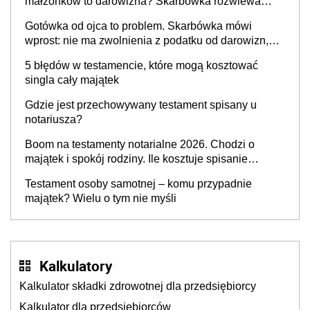
małżonków to darowizna? Skarbówka rozwiewa
wątpliwości
Gotówka od ojca to problem. Skarbówka mówi
wprost: nie ma zwolnienia z podatku od darowizn,
nawet gdy pieniądze wpłyną na konto
5 błędów w testamencie, które mogą kosztować
obdarowanego
singla cały majątek
Gdzie jest przechowywany testament spisany u
notariusza?
Boom na testamenty notarialne 2026. Chodzi o
majątek i spokój rodziny. Ile kosztuje spisanie
testamentu u notariusza w 2026 roku?
Testament osoby samotnej – komu przypadnie
majątek? Wielu o tym nie myśli
Kalkulatory
Kalkulator składki zdrowotnej dla przedsiębiorcy
Kalkulator dla przedsiębiorców