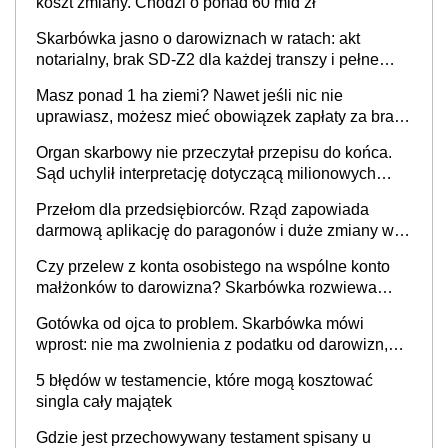
koszt zmiany. Chodzi o ponad 60 mld zł
Skarbówka jasno o darowiznach w ratach: akt
notarialny, brak SD-Z2 dla każdej transzy i pełne
zwolnienie podatkowe
Masz ponad 1 ha ziemi? Nawet jeśli nic nie
uprawiasz, możesz mieć obowiązek zapłaty za brak
OC
Organ skarbowy nie przeczytał przepisu do końca.
Sąd uchylił interpretację dotyczącą milionowych
przychodów
Przełom dla przedsiębiorców. Rząd zapowiada
darmową aplikację do paragonów i duże zmiany w
podatkach
Czy przelew z konta osobistego na wspólne konto
małżonków to darowizna? Skarbówka rozwiewa
wątpliwości
Gotówka od ojca to problem. Skarbówka mówi
wprost: nie ma zwolnienia z podatku od darowizn,
nawet gdy pieniądze wpłyną na konto
5 błędów w testamencie, które mogą kosztować
obdarowanego
singla cały majątek
Gdzie jest przechowywany testament spisany u