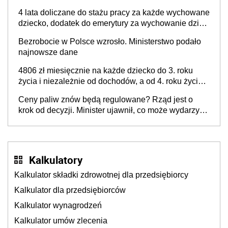
kosztów życia obywateli” – zapadła decyzja Sejmu
4 lata doliczane do stażu pracy za każde wychowane
dziecko, dodatek do emerytury za wychowanie dzieci
i świadczenie także dla rodziców trójki dzieci. Znamy
Bezrobocie w Polsce wzrosło. Ministerstwo podało
stanowisko sejmowej komisji
najnowsze dane
4806 zł miesięcznie na każde dziecko do 3. roku
życia i niezależnie od dochodów, a od 4. roku życia
800 plus – nowe świadczenie ma odwrócić trend
Ceny paliw znów będą regulowane? Rząd jest o
spadku liczby urodzeń w Polsce
krok od decyzji. Minister ujawnił, co może wydarzyć
się już w przyszłym tygodniu
Kalkulatory
Kalkulator składki zdrowotnej dla przedsiębiorcy
Kalkulator dla przedsiębiorców
Kalkulator wynagrodzeń
Kalkulator umów zlecenia