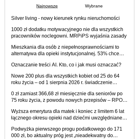
Najnowsze
Wybrane
Silver living - nowy kierunek rynku nieruchomości
1000 zł dodatku motywacyjnego nie dla wszystkich
pracowników noclegowni. MRPiPS wyjaśnia zasady
Mieszkania dla osób z niepełnosprawnościami to
alternatywa dla opieki instytucjonalnej. 53% chce
mieszkać samodzielnie lub z rodziną
Oznaczanie treści AI. Kto, co i jak musi oznaczać?
Nowe 200 plus dla wszystkich kobiet od 25 do 64
roku życia – od 1 sierpnia 2026 r. świadczenie
przysługuje w ramach nowego programu rządowego
0 zł zamiast 366,68 zł miesięcznie dla seniorów po
75 roku życia, z powodu nowych przepisów – RPO
interweniuje w sprawie iluzorycznego świadczenia
Wyższa emerytura dla matek i koniec z limitem 6 lat
łącznego okresu opieki nad dziećmi uwzględnianego
w wyliczaniu świadczenia emerytalnego – sprawa
Podwyżka pierwszego progu podatkowego do 171
już w Ministerstwie Rodziny, Pracy i Polityki
000 zł, bo aktualny próg jest „nieadekwatny do
Społecznej