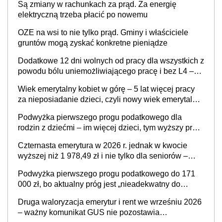
Są zmiany w rachunkach za prąd. Za energię
elektryczną trzeba płacić po nowemu
OZE na wsi to nie tylko prąd. Gminy i właściciele
gruntów mogą zyskać konkretne pieniądze
Dodatkowe 12 dni wolnych od pracy dla wszystkich z
powodu bólu uniemożliwiającego pracę i bez L4 –
zamiast urlopu menstruacyjnego dla kobiet, który już
Wiek emerytalny kobiet w górę – 5 lat więcej pracy
obowiązuje
za nieposiadanie dzieci, czyli nowy wiek emerytalny
jednakowy dla mężczyzn i bezdzietnych kobiet? „To
Podwyżka pierwszego progu podatkowego dla
są dobre, potrzebne zmiany”
rodzin z dziećmi – im więcej dzieci, tym wyższy próg
w skali PIT. Sprawa już w Ministerstwie Finansów
Czternasta emerytura w 2026 r. jednak w kwocie
wyższej niż 1 978,49 zł i nie tylko dla seniorów –
zapadła decyzja rządu w sprawie terminu, a co z
Podwyżka pierwszego progu podatkowego do 171
kwotą świadczenia?
000 zł, bo aktualny próg jest „nieadekwatny do
kosztów życia obywateli” – zapadła decyzja Sejmu
Druga waloryzacja emerytur i rent we wrześniu 2026
– ważny komunikat GUS nie pozostawia