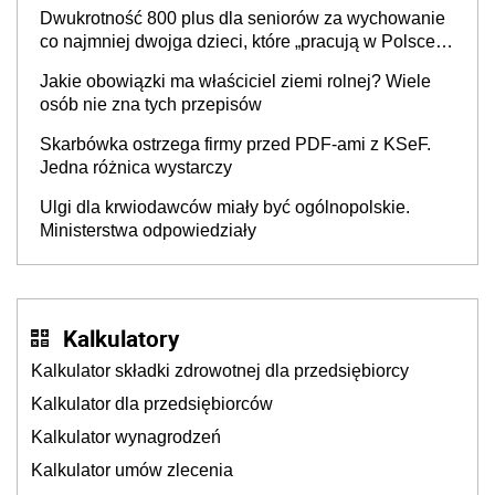
wątpliwości. Seniorzy mogą liczyć na kolejną
Dwukrotność 800 plus dla seniorów za wychowanie
podwyżkę świadczeń?
co najmniej dwojga dzieci, które „pracują w Polsce i
zasilają budżet państwa poprzez płacenie
Jakie obowiązki ma właściciel ziemi rolnej? Wiele
podatków? Zapadła decyzja Sejmu
osób nie zna tych przepisów
Skarbówka ostrzega firmy przed PDF-ami z KSeF.
Jedna różnica wystarczy
Ulgi dla krwiodawców miały być ogólnopolskie.
Ministerstwa odpowiedziały
Kalkulatory
Kalkulator składki zdrowotnej dla przedsiębiorcy
Kalkulator dla przedsiębiorców
Kalkulator wynagrodzeń
Kalkulator umów zlecenia