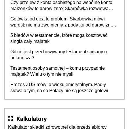
Czy przelew z konta osobistego na wspólne konto
małżonków to darowizna? Skarbówka rozwiewa
wątpliwości
Gotówka od ojca to problem. Skarbówka mówi
wprost: nie ma zwolnienia z podatku od darowizn,
nawet gdy pieniądze wpłyną na konto
5 błędów w testamencie, które mogą kosztować
obdarowanego
singla cały majątek
Gdzie jest przechowywany testament spisany u
notariusza?
Testament osoby samotnej – komu przypadnie
majątek? Wielu o tym nie myśli
Prezes ZUS mówi o wieku emerytalnym. Padły
słowa o tym, na co Polacy nie są jeszcze gotowi
Kalkulatory
Kalkulator składki zdrowotnej dla przedsiębiorcy