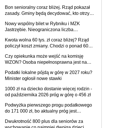
Bon senioralny coraz bliżej. Rząd pokazał
zasady. Gminy będą decydować, kto otrzyma
wsparcie jako pierwszy
Nowy wspólny bilet w Rybniku i MZK
Jastrzębie. Nieograniczona liczba
przejazdów za 16 zł
Kwota wolna 60 tys. zł coraz bliżej? Rząd
policzył koszt zmiany. Chodzi o ponad 60
mld zł
Czy opiekunka może wejść na komisję
WZON? Osoba niepełnosprawna jest na
wózku [Konwencja ONZ z 2006 r.]
Podatki lokalne pójdą w górę w 2027 roku?
Minister ogłosił nowe stawki
1000 zł na dziecko dostanie więcej rodzin -
od października 2026 próg w górę o 456 zł
Podwyżka pierwszego progu podatkowego
do 171 000 zł, bo aktualny próg jest
„nieadekwatny do kosztów życia obywateli”
Dwukrotność 800 plus dla seniorów za
– zapadła decyzja Sejmu
wychowanie co najmniej dwojga dzieci,