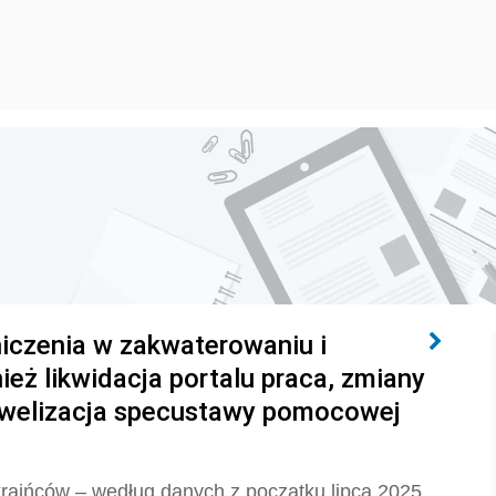
niczenia w zakwaterowaniu i
eż likwidacja portalu praca, zmiany
Nowelizacja specustawy pomocowej
raińców – według danych z początku lipca 2025