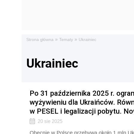
»
»
Strona główna
Tematy
Ukrainiec
Ukrainiec
Po 31 października 2025 r. ogra
wyżywieniu dla Ukraińców. Równi
w PESEL i legalizacji pobytu. 
20 sie 2025
Obecnie w Polsce przebywa około 1 mln Uk