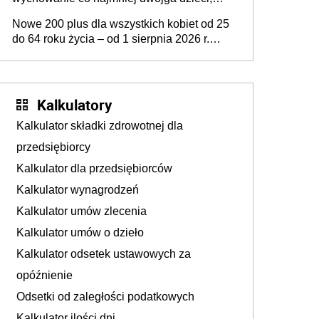
które „pracują w Polsce i zasilają budżet
Nowe 200 plus dla wszystkich kobiet od 25
państwa poprzez płacenie podatków?
do 64 roku życia – od 1 sierpnia 2026 r.
Zapadła decyzja Sejmu
świadczenie przysługuje w ramach nowego
programu rządowego
Kalkulatory
Kalkulator składki zdrowotnej dla
przedsiębiorcy
Kalkulator dla przedsiębiorców
Kalkulator wynagrodzeń
Kalkulator umów zlecenia
Kalkulator umów o dzieło
Kalkulator odsetek ustawowych za
opóźnienie
Odsetki od zaległości podatkowych
Kalkulator ilości dni