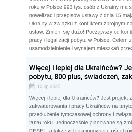
roku w Polsce 993 tys. osób z Ukrainy ma
nowelizacji przepisów ustawy z dnia 15 ma
Ukrainy w związku z konfliktem zbrojnym na
ustaw. Zmieni się dużo! Począwszy od kontr
pracy i legalizacji pobytu w Polsce. Celem z
usamodzielnienie i wynajem mieszkań prz
Więcej i lepiej dla Ukraińców? J
pobytu, 800 plus, świadczeń, za
10 lip 2025
Więcej i lepiej dla Ukraińców? Jest projekt
zakwaterowania i pracy Ukraińców na teryt
przedłużenie tymczasowej ochrony i związ
2026 roku. Jednocześnie planowane są zmia
PESEL, a także w funkcjonowaniu ośrodkó