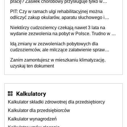
pracę? Zasiłek chorobowy przysługuje tylko w
przypadku zachorowania w ciągu 14 dni od ustania
PIT: Czy w ramach ulgi rehabilitacyjnej można
stosunku pracy
odliczyć zakup okularów, aparatu słuchowego i
skutera inwalidzkiego?
Niektórzy cudzoziemcy czekają nawet 3 lata na
wydanie zezwolenia na pobyt w Polsce. Trudno w to
uwierzyć, ale ogromne opóźnienia z kartami pobytu
Idą zmiany w zezwoleniach pobytowych dla
to realny problem
cudzoziemców, ale milczące załatwienie spraw
przewidziano tylko dla wybranych
Zanim zamontujesz w mieszkaniu klimatyzację,
uzyskaj ten dokument
Kalkulatory
Kalkulator składki zdrowotnej dla przedsiębiorcy
Kalkulator dla przedsiębiorców
Kalkulator wynagrodzeń