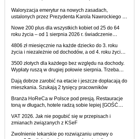
Waloryzacja emerytur na nowych zasadach,
ustalonych przez Prezydenta Karola Nawrockiego –
już nie tylko procentowa, ale również kwotowa
Nowe 200 plus dla wszystkich kobiet od 25 do 64
podwyżka świadczeń?
roku życia – od 1 sierpnia 2026 r. świadczenie
przysługuje w ramach nowego programu rządowego
4806 zł miesięcznie na każde dziecko do 3. roku
życia i niezależnie od dochodów, a od 4. roku życia
800 plus – nowe świadczenie ma odwrócić trend
3500 złotych dla każdego bez względu na dochody.
spadku liczby urodzeń w Polsce
Wypłaty ruszą w drugiej połowie sierpnia. Trzeba
jednak złożyć wniosek
Dają dobrze zarobić na etacie i jeszcze dopłacają do
mieszkania. Szukają 2 tysięcy pracowników
Branża HoReCa w Polsce pod presją. Restauracje
toną w długach, hotele radzą sobie lepiej [GOŚĆ
INFOR.PL]
VAT 2026. Jak nie pogubić się w przepisach i
zmianach związanych z KSeF
Zwolnienie lekarskie po rozwiązaniu umowy o