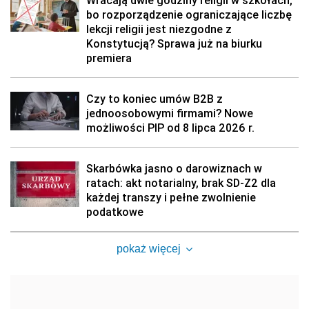
Wracają dwie godziny religii w szkołach,
bo rozporządzenie ograniczające liczbę
lekcji religii jest niezgodne z
Konstytucją? Sprawa już na biurku
premiera
Czy to koniec umów B2B z
jednoosobowymi firmami? Nowe
możliwości PIP od 8 lipca 2026 r.
Skarbówka jasno o darowiznach w
ratach: akt notarialny, brak SD-Z2 dla
każdej transzy i pełne zwolnienie
podatkowe
pokaż więcej