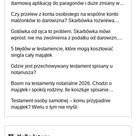
darmową aplikację do paragonów i duże zmiany w
podatkach
Czy przelew z konta osobistego na wspólne konto
małżonków to darowizna? Skarbówka rozwiewa
wątpliwości
Gotówka od ojca to problem. Skarbówka mówi
wprost: nie ma zwolnienia z podatku od darowizn,
nawet gdy pieniądze wpłyną na konto
5 błędów w testamencie, które mogą kosztować
obdarowanego
singla cały majątek
Gdzie jest przechowywany testament spisany u
notariusza?
Boom na testamenty notarialne 2026. Chodzi o
majątek i spokój rodziny. Ile kosztuje spisanie
testamentu u notariusza w 2026 roku?
Testament osoby samotnej – komu przypadnie
majątek? Wielu o tym nie myśli