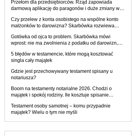
Przełom dla przedsiębiorców. Rząd zapowiada
darmową aplikację do paragonów i duże zmiany w
podatkach
Czy przelew z konta osobistego na wspólne konto
małżonków to darowizna? Skarbówka rozwiewa
wątpliwości
Gotówka od ojca to problem. Skarbówka mówi
wprost: nie ma zwolnienia z podatku od darowizn,
nawet gdy pieniądze wpłyną na konto
5 błędów w testamencie, które mogą kosztować
obdarowanego
singla cały majątek
Gdzie jest przechowywany testament spisany u
notariusza?
Boom na testamenty notarialne 2026. Chodzi o
majątek i spokój rodziny. Ile kosztuje spisanie
testamentu u notariusza w 2026 roku?
Testament osoby samotnej – komu przypadnie
majątek? Wielu o tym nie myśli