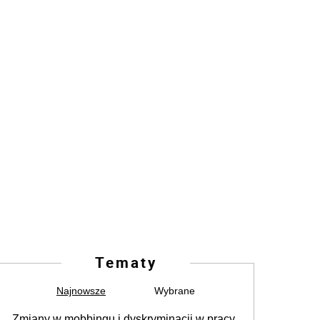
Tematy
Najnowsze
Wybrane
Zmiany w mobbingu i dyskryminacji w pracy