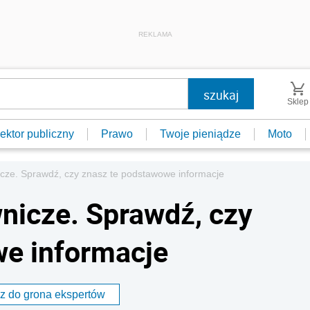
REKLAMA
Sklep
ektor publiczny
Prawo
Twoje pieniądze
Moto
cze. Sprawdź, czy znasz te podstawowe informacje
nicze. Sprawdź, czy
we informacje
z do grona ekspertów