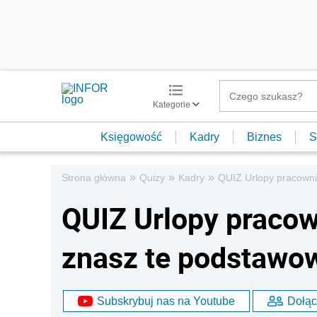
Kategorie
Księgowość
Kadry
Biznes
S
»
»
»
Strona główna
Quizy
Kadry
QUIZ Urlopy pracowni
QUIZ Urlopy pracow
znasz te podstawo
Subskrybuj nas na Youtube
Dołąc