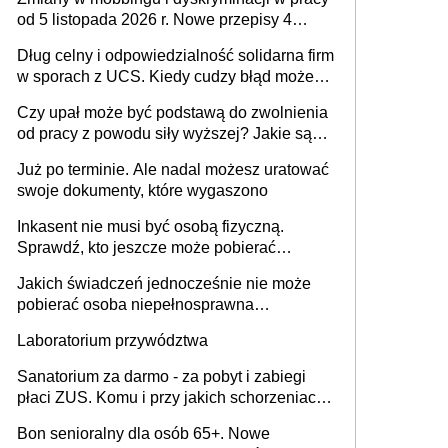
od 5 listopada 2026 r. Nowe przepisy 4
sierpnia zostały ogłoszone w Dzienniku
Dług celny i odpowiedzialność solidarna firm
Ustaw
w sporach z UCS. Kiedy cudzy błąd może
stać się Twoim problemem
Czy upał może być podstawą do zwolnienia
od pracy z powodu siły wyższej? Jakie są
obowiązki pracodawcy
Już po terminie. Ale nadal możesz uratować
swoje dokumenty, które wygaszono
Inkasent nie musi być osobą fizyczną.
Sprawdź, kto jeszcze może pobierać
pieniądze
Jakich świadczeń jednocześnie nie może
pobierać osoba niepełnosprawna
[praktyczny poradnik]
Laboratorium przywództwa
Sanatorium za darmo - za pobyt i zabiegi
płaci ZUS. Komu i przy jakich schorzeniach
to przysługuje? Lista ośrodków i rodzaje
Bon senioralny dla osób 65+. Nowe
zabiegów w 2026 r. Jak uzyskać