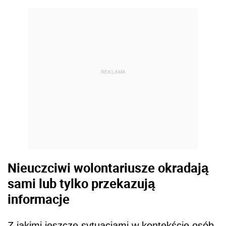
REKLAMA
Nieuczciwi wolontariusze okradają
sami lub tylko przekazują
informacje
Z jakimi jeszcze sytuacjami w kontekście osób