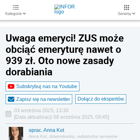
Kategorie
Serwisy
Uwaga emeryci! ZUS może
obciąć emeryturę nawet o
939 zł. Oto nowe zasady
dorabiania
Subskrybuj nas na Youtube
Dołącz do ekspertów
Zapisz się na newsletter
03 września 2025, 13:30
[Data aktualizacji 08 września 2025, 09:45]
oprac. Anna Kot
Anna Kot, dziennikarka, redaktorka serwisów