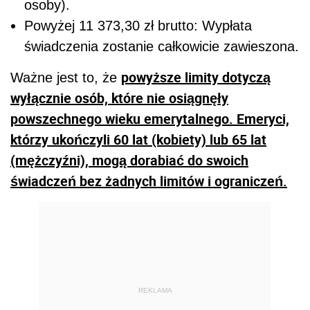
osoby).
Powyżej 11 373,30 zł brutto: Wypłata
świadczenia zostanie całkowicie zawieszona.
powyższe limity dotyczą
Ważne jest to, że
wyłącznie osób, które nie osiągnęły
powszechnego wieku emerytalnego. Emeryci,
którzy ukończyli 60 lat (kobiety) lub 65 lat
(mężczyźni), mogą dorabiać do swoich
świadczeń bez żadnych limitów i ograniczeń.
REKLAMA