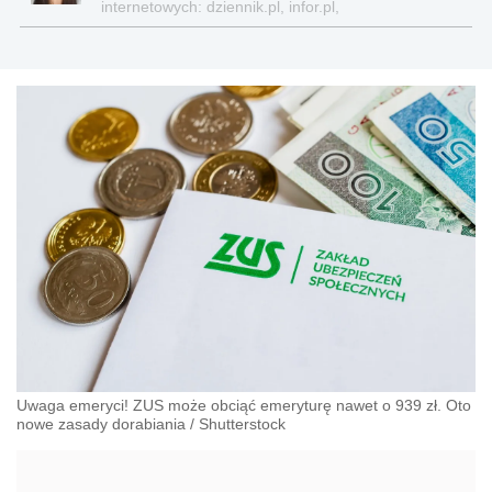
internetowych: dziennik.pl, infor.pl,
gazetaprawna.pl, forsal.pl
Uwaga emeryci! ZUS może obciąć emeryturę nawet o 939 zł. Oto
nowe zasady dorabiania
/
Shutterstock