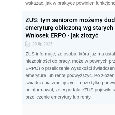
wskazać, jak w praktyce powinien funkcjon
ZUS: tym seniorom możemy doda
emeryturę obliczoną wg starych 
Wniosek ERPO - jak złożyć
28 lip 2026
ZUS informuje, że osoba, która już ma ustal
niezdolności do pracy, może w pewnych pr
ERPO) o przeliczenie wysokości świadczen
emeryturę lub rentę podwyższyć. Po złoż
świadczenia zmniejszyć - może tylko podw
poinformował, że w portalu eZUS pojawiła 
przeliczenie emerytury lub renty.