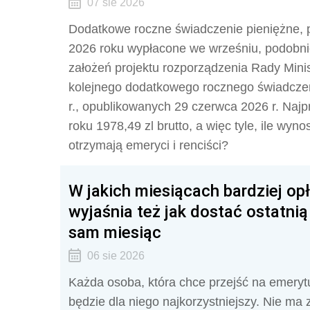
07 sie 2026
Dodatkowe roczne świadczenie pieniężne, 
2026 roku wypłacone we wrześniu, podobnie
założeń projektu rozporządzenia Rady Mini
kolejnego dodatkowego rocznego świadczen
r., opublikowanych 29 czerwca 2026 r. Naj
roku 1978,49 zl brutto, a więc tyle, ile wyn
otrzymają emeryci i renciści?
W jakich miesiącach bardziej op
wyjaśnia też jak dostać ostatnią
sam miesiąc
06 sie 2026
Każda osoba, która chce przejść na emeryt
będzie dla niego najkorzystniejszy. Nie ma 