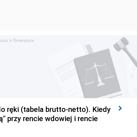
»
iora
Emerytura
o ręki (tabela brutto-netto). Kiedy
" przy rencie wdowiej i rencie