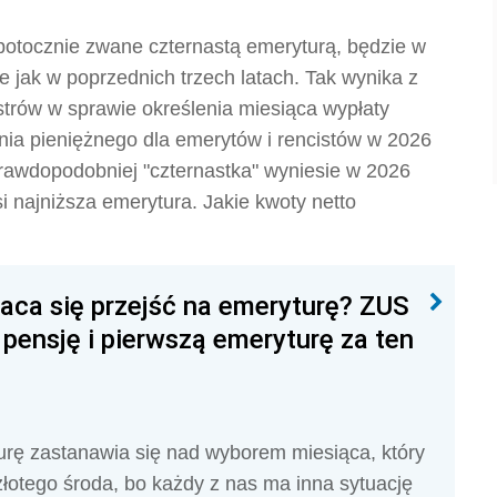
potocznie zwane czternastą emeryturą, będzie w
 jak w poprzednich trzech latach. Tak wynika z
strów w sprawie określenia miesiąca wypłaty
ia pieniężnego dla emerytów i rencistów w 2026
prawdopodobniej "czternastka" wyniesie w 2026
osi najniższa emerytura. Jakie kwoty netto
łaca się przejść na emeryturę? ZUS
 pensję i pierwszą emeryturę za ten
urę zastanawia się nad wyborem miesiąca, który
złotego środa, bo każdy z nas ma inna sytuację