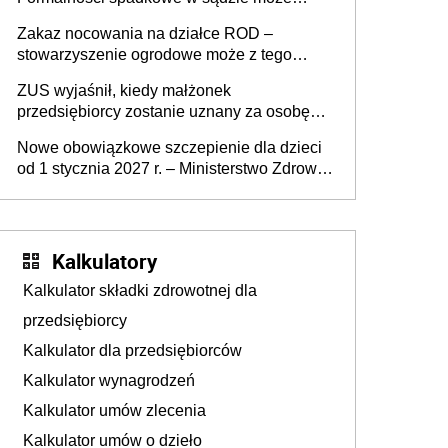
załatwić wierzyciel bez zgody rodziny
Zakaz nocowania na działce ROD –
zmarłego
stowarzyszenie ogrodowe może z tego
powodu pozbawić działkowca prawa do
ZUS wyjaśnił, kiedy małżonek
działki (wypowiedzieć dzierżawę)?
przedsiębiorcy zostanie uznany za osobę
współpracującą
Nowe obowiązkowe szczepienie dla dzieci
od 1 stycznia 2027 r. – Ministerstwo Zdrowia
zmienia Program Szczepień Ochronnych na
2027 r.
Kalkulatory
Kalkulator składki zdrowotnej dla
przedsiębiorcy
Kalkulator dla przedsiębiorców
Kalkulator wynagrodzeń
Kalkulator umów zlecenia
Kalkulator umów o dzieło