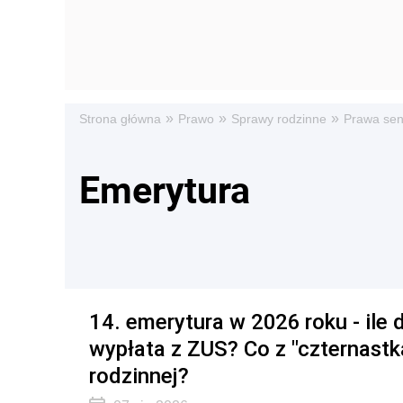
»
»
»
Strona główna
Prawo
Sprawy rodzinne
Prawa sen
Emerytura
14. emerytura w 2026 roku - ile d
wypłata z ZUS? Co z "czternastką
rodzinnej?