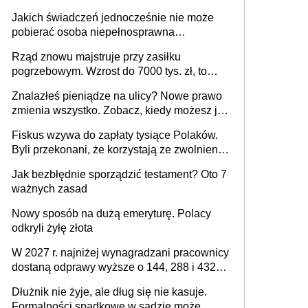
zasady rozliczania czasu pracy, obowiązki
Jakich świadczeń jednocześnie nie może
pracodawcy (sektor prywatny i administracja
pobierać osoba niepełnosprawna
publiczna), najczęstsze pytania
[praktyczny poradnik]
Rząd znowu majstruje przy zasiłku
pogrzebowym. Wzrost do 7000 tys. zł, to
jeszcze nie wszystko
Znalazłeś pieniądze na ulicy? Nowe prawo
zmienia wszystko. Zobacz, kiedy możesz je
legalnie zatrzymać
Fiskus wzywa do zapłaty tysiące Polaków.
Byli przekonani, że korzystają ze zwolnienia
z podatku od sprzedaży nieruchomości
Jak bezbłędnie sporządzić testament? Oto 7
ważnych zasad
Nowy sposób na dużą emeryturę. Polacy
odkryli żyłę złota
W 2027 r. najniżej wynagradzani pracownicy
dostaną odprawy wyższe o 144, 288 i 432
złote
Dłużnik nie żyje, ale dług się nie kasuje.
Formalności spadkowe w sądzie może