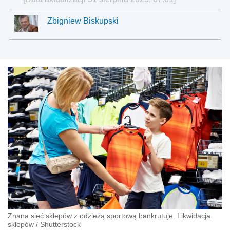
Zbigniew Biskupski
Znana sieć sklepów z odzieżą sportową bankrutuje. Likwidacja
sklepów
/
Shutterstock