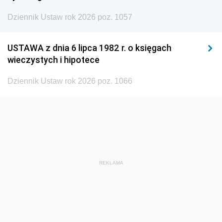
Dziennik Ustaw rok 2026 poz. 1057
1935
1934
1933
1932
1931
1930
USTAWA z dnia 6 lipca 1982 r. o księgach
1929
1928
1927
wieczystych i hipotece
1926
1925
1924
Dziennik Ustaw rok 2026 poz. 1066
1923
1922
1921
1920
1919
1918
REKLAMA