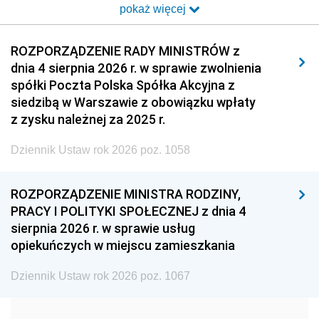
pokaż więcej
2014
2013
2012
2011
2010
2009
ROZPORZĄDZENIE RADY MINISTRÓW z
dnia 4 sierpnia 2026 r. w sprawie zwolnienia
2008
2007
2006
spółki Poczta Polska Spółka Akcyjna z
2005
2004
2003
siedzibą w Warszawie z obowiązku wpłaty
z zysku należnej za 2025 r.
2002
2001
2000
Dziennik Ustaw rok 2026 poz. 1058
1999
1998
1997
1996
1995
1994
ROZPORZĄDZENIE MINISTRA RODZINY,
1993
1992
1991
PRACY I POLITYKI SPOŁECZNEJ z dnia 4
sierpnia 2026 r. w sprawie usług
1990
1989
1988
opiekuńczych w miejscu zamieszkania
1987
1986
1985
Dziennik Ustaw rok 2026 poz. 1067
1984
1983
1982
1981
1980
1979