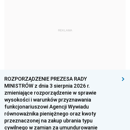
1978
1977
1976
1975
1974
1973
1972
1971
1970
REKLAMA
1969
1968
1967
1966
1965
1964
1963
1962
1961
1960
1959
1958
1957
1956
1955
ROZPORZĄDZENIE PREZESA RADY
MINISTRÓW z dnia 3 sierpnia 2026 r.
1954
1953
1952
zmieniające rozporządzenie w sprawie
1951
1950
1949
wysokości i warunków przyznawania
funkcjonariuszowi Agencji Wywiadu
1948
1947
1946
równoważnika pieniężnego oraz kwoty
1945
1944
1939
przeznaczonej na zakup ubrania typu
cywilnego w zamian za umundurowanie
1938
1937
1936