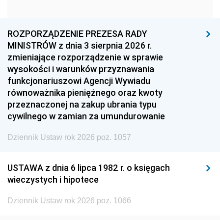
1960
1959
1958
1957
1956
1955
ROZPORZĄDZENIE PREZESA RADY
MINISTRÓW z dnia 3 sierpnia 2026 r.
1954
1953
1952
zmieniające rozporządzenie w sprawie
1951
1950
1949
wysokości i warunków przyznawania
funkcjonariuszowi Agencji Wywiadu
1948
1947
1946
równoważnika pieniężnego oraz kwoty
1945
1944
1939
przeznaczonej na zakup ubrania typu
cywilnego w zamian za umundurowanie
1938
1937
1936
Dziennik Ustaw rok 2026 poz. 1057
1935
1934
1933
1932
1931
1930
USTAWA z dnia 6 lipca 1982 r. o księgach
1929
1928
1927
wieczystych i hipotece
1926
1925
1924
Dziennik Ustaw rok 2026 poz. 1066
1923
1922
1921