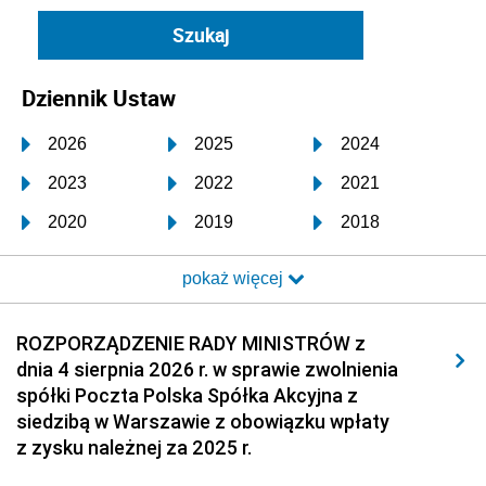
Dziennik Ustaw
2026
2025
2024
2023
2022
2021
2020
2019
2018
2017
2016
2015
pokaż więcej
2014
2013
2012
2011
2010
2009
ROZPORZĄDZENIE RADY MINISTRÓW z
dnia 4 sierpnia 2026 r. w sprawie zwolnienia
2008
2007
2006
spółki Poczta Polska Spółka Akcyjna z
2005
2004
2003
siedzibą w Warszawie z obowiązku wpłaty
z zysku należnej za 2025 r.
2002
2001
2000