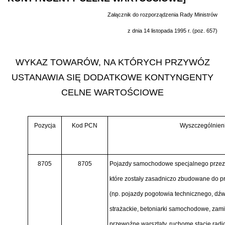
Załącznik do rozporządzenia Rady Ministrów
z dnia 14 listopada 1995 r. (poz. 657)
WYKAZ TOWARÓW, NA KTÓRYCH PRZYWÓZ
USTANAWIA SIĘ DODATKOWE KONTYNGENTY
CELNE WARTOŚCIOWE
Pozycja
Kod PCN
Wyszczególnien
8705
8705
Pojazdy samochodowe specjalnego przezn
które zostały zasadniczo zbudowane do p
(np. pojazdy pogotowia technicznego, dź
strażackie, betoniarki samochodowe, zamia
przewoźne warsztaty, ruchome stacje radio